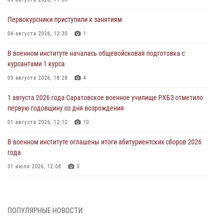
Первокурсники приступили к занятиям
04 августа 2026, 12:30
1
В военном институте началась общевойсковая подготовка с
курсантами 1 курса
03 августа 2026, 18:28
4
1 августа 2026 года Саратовское военное училище РХБЗ отметило
первую годовщину со дня возрождения
01 августа 2026, 12:12
10
В военном институте оглашены итоги абитуриентских сборов 2026
года
31 июля 2026, 12:08
5
29 июля 2026 года в военном институте состоялась церемония
приведения военнослужащих к Военной присяге
ПОПУЛЯРНЫЕ НОВОСТИ
29 июля 2026, 06:45
2