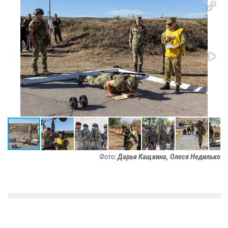
Фото:
Дарья Кащкина, Олеся Недилько