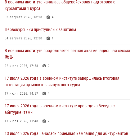
В военном институте началась общевойсковая подготовка с
29 июля 2026 года курсанты военного института успешно сдали
курсантами 1 курса
экзамен по вождению
03 августа 2026, 18:28
4
29 июля 2026, 06:41
6
Первокурсники приступили к занятиям
28 июля 2026 года в военном институте организована беседа и
праздничный молебен
04 августа 2026, 12:30
1
28 июля 2026, 13:39
7
В военном институте продолжается летняя экзаменационная сессия
📚📝
В военном институте завершается летняя экзаменационная сессия
22 июля 2026, 17:58
2
28 июля 2026, 10:41
1
17 июля 2026 года в военном институте завершилась итоговая
аттестация адъюнктов выпускного курса
17 июля 2026, 14:57
4
17 июля 2026 года в военном институте проведена беседа с
абитуриентами
17 июля 2026, 11:48
2
13 июля 2026 года началась приемная кампания для абитуриентов