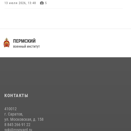
13 июля 2026, 13:48
5
29 июля 2026 года в военном институте состоялась церемония
приведения военнослужащих к Военной присяге
29 июля 2026, 06:45
2
16 июля 2026 года между военным институтом и ООО «ЭЛРЕМ»
ПЕРМСКИЙ
заключено соглашение о научно-техническом сотрудничестве
военный институт
16 июля 2026, 12:29
3
29 июля 2026 года курсанты военного института успешно сдали
экзамен по вождению
29 июля 2026, 06:41
6
В военном институте оглашены итоги абитуриентских сборов 2026
КОНТАКТЫ
года
31 июля 2026, 12:08
5
410012
г. Саратов,
ул. Московская, д. 158
8 845 266 91 22
svki@rosgvard.ru