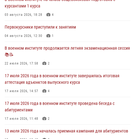
29 июля 2026 года курсанты военного института успешно сдали
курсантами 1 курса
экзамен по вождению
03 августа 2026, 18:28
4
29 июля 2026, 06:41
6
Первокурсники приступили к занятиям
28 июля 2026 года в военном институте организована беседа и
праздничный молебен
04 августа 2026, 12:30
1
28 июля 2026, 13:39
7
В военном институте продолжается летняя экзаменационная сессия
📚📝
В военном институте завершается летняя экзаменационная сессия
22 июля 2026, 17:58
2
28 июля 2026, 10:41
1
17 июля 2026 года в военном институте завершилась итоговая
аттестация адъюнктов выпускного курса
17 июля 2026, 14:57
4
17 июля 2026 года в военном институте проведена беседа с
абитуриентами
17 июля 2026, 11:48
2
13 июля 2026 года началась приемная кампания для абитуриентов