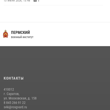
13 июля 2026, 13:48
5
16 июля 2026 года между военным институтом и ООО «ЭЛРЕМ»
заключено соглашение о научно-техническом сотрудничестве
16 июля 2026, 12:29
3
29 июля 2026 года в военном институте состоялась церемония
ПЕРМСКИЙ
приведения военнослужащих к Военной присяге
военный институт
29 июля 2026, 06:45
2
29 июля 2026 года курсанты военного института успешно сдали
экзамен по вождению
29 июля 2026, 06:41
6
В военном институте оглашены итоги абитуриентских сборов 2026
КОНТАКТЫ
года
31 июля 2026, 12:08
5
410012
г. Саратов,
ул. Московская, д. 158
8 845 266 91 22
svki@rosgvard.ru