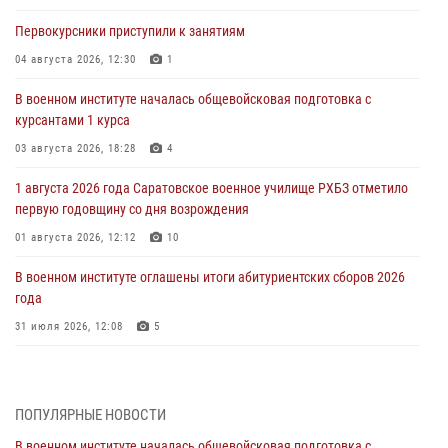
Первокурсники приступили к занятиям
04 августа 2026, 12:30
1
В военном институте началась общевойсковая подготовка с
курсантами 1 курса
03 августа 2026, 18:28
4
1 августа 2026 года Саратовское военное училище РХБЗ отметило
первую годовщину со дня возрождения
01 августа 2026, 12:12
10
В военном институте оглашены итоги абитуриентских сборов 2026
года
31 июля 2026, 12:08
5
29 июля 2026 года в военном институте состоялась церемония
приведения военнослужащих к Военной присяге
ПОПУЛЯРНЫЕ НОВОСТИ
29 июля 2026, 06:45
2
В военном институте началась общевойсковая подготовка с