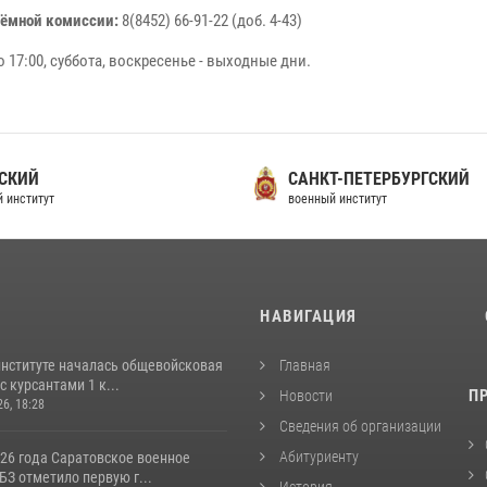
иёмной комиссии:
8(8452) 66-91-22 (доб. 4-43)
о 17:00, суббота, воскресенье - выходные дни.
СКИЙ
САНКТ-ПЕТЕРБУРГСКИЙ
 институт
военный институт
И
НАВИГАЦИЯ
институте началась общевойсковая
Главная
с курсантами 1 к...
П
Новости
26, 18:28
Сведения об организации
Абитуриенту
026 года Саратовское военное
З отметило первую г...