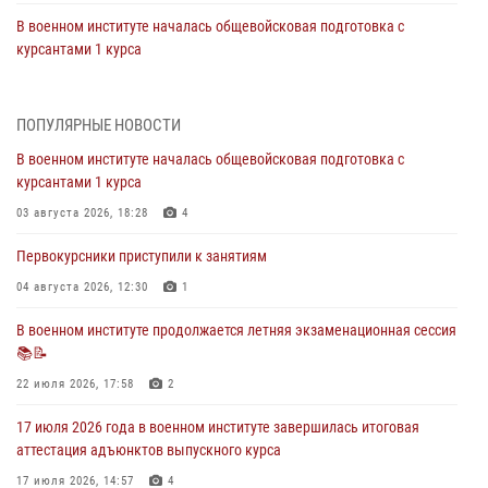
В военном институте началась общевойсковая подготовка с
курсантами 1 курса
03 августа 2026, 18:28
4
1 августа 2026 года Саратовское военное училище РХБЗ отметило
ПОПУЛЯРНЫЕ НОВОСТИ
первую годовщину со дня возрождения
В военном институте началась общевойсковая подготовка с
01 августа 2026, 12:12
10
курсантами 1 курса
03 августа 2026, 18:28
4
В военном институте оглашены итоги абитуриентских сборов 2026
года
Первокурсники приступили к занятиям
31 июля 2026, 12:08
5
04 августа 2026, 12:30
1
29 июля 2026 года в военном институте состоялась церемония
В военном институте продолжается летняя экзаменационная сессия
приведения военнослужащих к Военной присяге
📚📝
29 июля 2026, 06:45
2
22 июля 2026, 17:58
2
17 июля 2026 года в военном институте завершилась итоговая
аттестация адъюнктов выпускного курса
17 июля 2026, 14:57
4