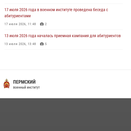
17 июля 2026 года в военном институте проведена беседа с
абитуриентами
17 июля 2026, 11:48
2
13 июля 2026 года началась приемная кампания для абитуриентов
13 июля 2026, 13:48
5
29 июля 2026 года в военном институте состоялась церемония
приведения военнослужащих к Военной присяге
29 июля 2026, 06:45
2
16 июля 2026 года между военным институтом и ООО «ЭЛРЕМ»
ПЕРМСКИЙ
заключено соглашение о научно-техническом сотрудничестве
военный институт
16 июля 2026, 12:29
3
29 июля 2026 года курсанты военного института успешно сдали
экзамен по вождению
29 июля 2026, 06:41
6