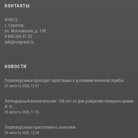
В военном институте оглашены итоги абитуриентских сборов 2026
КОНТАКТЫ
года
31 июля 2026, 12:08
5
410012
г. Саратов,
ул. Московская, д. 158
8 845 266 91 22
svki@rosgvard.ru
НОВОСТИ
Первокурсники проходят адаптацию к условиям военной службы
07 августа 2026, 12:41
Легендарный военачальник: 108 лет со дня рождения генерала армии
И. К....
05 августа 2026, 11:55
Первокурсники приступили к занятиям
04 августа 2026, 12:30