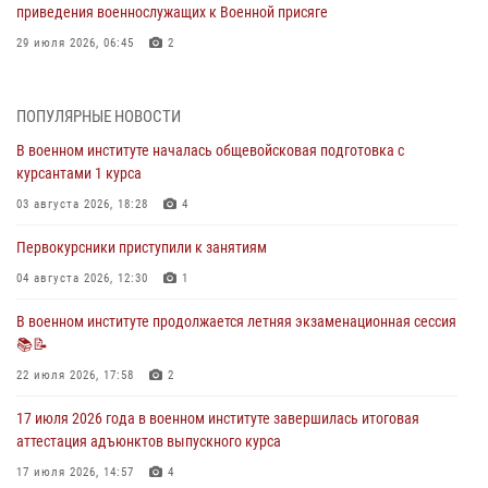
приведения военнослужащих к Военной присяге
29 июля 2026, 06:45
2
29 июля 2026 года курсанты военного института успешно сдали
экзамен по вождению
ПОПУЛЯРНЫЕ НОВОСТИ
29 июля 2026, 06:41
6
В военном институте началась общевойсковая подготовка с
курсантами 1 курса
28 июля 2026 года в военном институте организована беседа и
праздничный молебен
03 августа 2026, 18:28
4
28 июля 2026, 13:39
7
Первокурсники приступили к занятиям
В военном институте завершается летняя экзаменационная сессия
04 августа 2026, 12:30
1
28 июля 2026, 10:41
1
В военном институте продолжается летняя экзаменационная сессия
📚📝
27 июля 2026 года в военном институте поощрены курсанты
22 июля 2026, 17:58
2
27 июля 2026, 10:45
4
17 июля 2026 года в военном институте завершилась итоговая
аттестация адъюнктов выпускного курса
17 июля 2026, 14:57
4