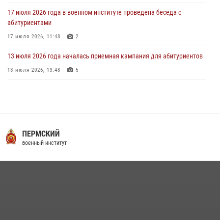
17 июля 2026 года в военном институте проведена беседа с
абитуриентами
17 июля 2026, 11:48
2
13 июля 2026 года началась приемная кампания для абитуриентов
13 июля 2026, 13:48
5
16 июля 2026 года между военным институтом и ООО «ЭЛРЕМ»
заключено соглашение о научно-техническом сотрудничестве
16 июля 2026, 12:29
3
29 июля 2026 года курсанты военного института успешно сдали
ПЕРМСКИЙ
экзамен по вождению
военный институт
29 июля 2026, 06:41
6
29 июля 2026 года в военном институте состоялась церемония
приведения военнослужащих к Военной присяге
29 июля 2026, 06:45
2