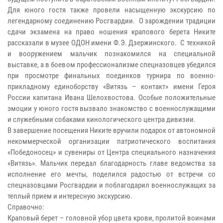
Для юного гостя также провели насыщенную экскурсию по
легендарному соединению Росгвардии. О зарождении традиции
сдачи экзамена на право ношения крапового берета Никите
рассказали в музее ОДОН имени Ф.Э. Дзержинского. С техникой
и вооружением мальчик познакомился на специальной
выставке, а в боевом профессионализме спецназовцев убедился
при просмотре финальных поединков турнира по военно-
прикладному единоборству «Витязь – контакт» имени Героя
России капитана Ивана Шелохвостова. Особые положительные
эмоции у юного гостя вызвало знакомство с военнослужащими
и служебными собаками кинологического центра дивизии.
В завершение посещения Никите вручили подарок от автономной
некоммерческой организации патриотического воспитания
«Победоносец» и сувениры от Центра специального назначения
«Витязь». Мальчик передал благодарность главе ведомства за
исполнение его мечты, поделился радостью от встречи со
спецназовцами Росгвардии и поблагодарил военнослужащих за
теплый прием и интересную экскурсию.
Справочно:
Краповый берет – головной убор цвета крови, пролитой воинами