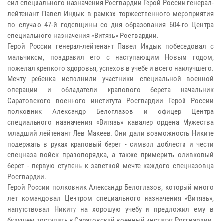
сил специального назначения Росгвардии Герой России генерал-
лейтенант Павел Индык в рамках торжественного мероприятия
по случаю 47-й годовщины со дня образования 604-го Центра
специального назначения «Витязь» Росгвардии.
Герой России генерал-лейтенант Павел Индык побеседовал с
мальчиком, поздравил его с наступающим Новым годом,
пожелал крепкого здоровья, успехов в учебе и всего наилучшего.
Мечту ребенка исполнили участники специальной военной
операции и обладатели крапового берета начальник
Саратовского военного института Росгвардии Герой России
полковник Александр Белоглазов и офицер Центра
специального назначения «Витязь» кавалер ордена Мужества
младший лейтенант Лев Макеев. Они дали возможность Никите
подержать в руках краповый берет - символ доблести и чести
спецназа войск правопорядка, а также примерить оливковый
берет - первую ступень к заветной мечте каждого спецназовца
Росгвардии.
Герой России полковник Александр Белоглазов, который много
лет командовал Центром специального назначения «Витязь»,
напутствовал Никиту на хорошую учебу и предложил ему в
будущем поступить в Саратовский военный институт Росгвардии.