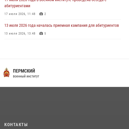
абитуриентами
17 июля 2026, 11:48
2
13 июля 2026 года началась приемная кампания для абитуриентов
13 июля 2026, 13:48
5
16 июля 2026 года между военным институтом и ООО «ЭЛРЕМ»
заключено соглашение о научно-техническом сотрудничестве
16 июля 2026, 12:29
3
29 июля 2026 года курсанты военного института успешно сдали
ПЕРМСКИЙ
экзамен по вождению
военный институт
29 июля 2026, 06:41
6
29 июля 2026 года в военном институте состоялась церемония
приведения военнослужащих к Военной присяге
29 июля 2026, 06:45
2
В военном институте оглашены итоги абитуриентских сборов 2026
КОНТАКТЫ
года