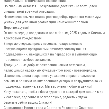
материально-технического обеспечения.
Но главным остается – безусловное достижение всех целей
специальной военной операции.
Не сомневаюсь, что воины-росгвардейцы приложат максимум
усилий для успешной реализации намеченных планов.
Дорогие друзья!
От всего сердца поздравляю вас с Новым, 2025, годом и Светлым
Христовым Рождеством!
В первую очередь, прошу передать поздравления с
наступающими праздниками личному составу наших
подразделений, находящихся на передовой и выполняющих
повседневные боевые задачи.
Традиционные добрые пожелания нашим ветеранам,
являющимся надежным фундаментом войск правопорядка.
И, конечно, слова искреннего уважения и признательности
семьям и близким наших военнослужащих и сотрудников за их
поддержку, терпение, веру. Мы вас очень любим и ценим!
Хочу пожелать, чтобы с боем курантов в каждый дом вошли мир
и согласие, здоровье и благополучие, радость и удача.
Берегите себя и ваших близких!
Счастливого Нового года и Светлого Рождества Христова!