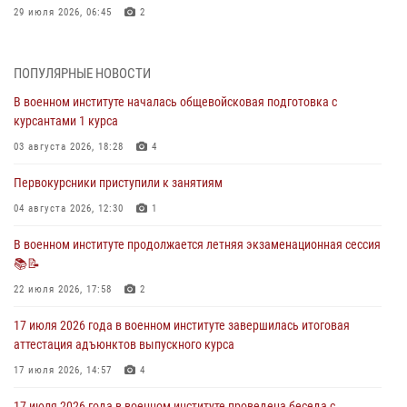
29 июля 2026, 06:45
2
29 июля 2026 года курсанты военного института успешно сдали
экзамен по вождению
ПОПУЛЯРНЫЕ НОВОСТИ
29 июля 2026, 06:41
6
В военном институте началась общевойсковая подготовка с
курсантами 1 курса
28 июля 2026 года в военном институте организована беседа и
праздничный молебен
03 августа 2026, 18:28
4
28 июля 2026, 13:39
7
Первокурсники приступили к занятиям
В военном институте завершается летняя экзаменационная сессия
04 августа 2026, 12:30
1
28 июля 2026, 10:41
1
В военном институте продолжается летняя экзаменационная сессия
📚📝
27 июля 2026 года в военном институте поощрены курсанты
22 июля 2026, 17:58
2
27 июля 2026, 10:45
4
17 июля 2026 года в военном институте завершилась итоговая
аттестация адъюнктов выпускного курса
17 июля 2026, 14:57
4
17 июля 2026 года в военном институте проведена беседа с