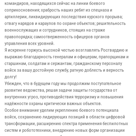
командиров, находящихся сейчас на линии боевого
соприкосновения; храбрость наших ребят из спецназа и
артиллерии, ликвидирующих последствия курского прорыва;
отвагу нарядов и караулов по охране объектов; решительность
военнослужащих и сотрудников, стоящих на страже
правопорядка; самоотверженность офицеров органов
управления всех уровней.
Я искренне горжусь высокой честью возглавлять Росгвардию и
выражаю благодарность генералам и офицерам, прапорщикам и
старшинам, солдатам и сержантам, гражданскому персоналу
войск за вашу достойную службу, ратную доблесть и верность
долгу!
Убежден, что в будущем году мы продолжим поступательное
развитие ведомства, решая задачи защиты государства от
внутренних угроз, противодействия терроризму и повышения
надёжности охраны критически важных объектов.
Особое внимание уделим укреплению боевого потенциала
войск, сохранению лидирующих позиций в области цифровой
трансформации, расширению спектра применения беспилотных
систем и робототехники, внедрению новых форм организации