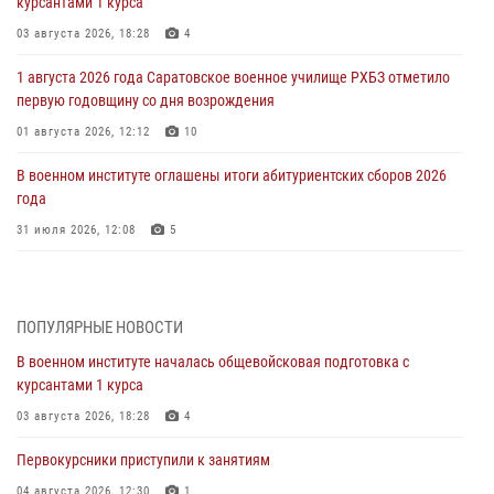
курсантами 1 курса
03 августа 2026, 18:28
4
1 августа 2026 года Саратовское военное училище РХБЗ отметило
первую годовщину со дня возрождения
01 августа 2026, 12:12
10
В военном институте оглашены итоги абитуриентских сборов 2026
года
31 июля 2026, 12:08
5
29 июля 2026 года в военном институте состоялась церемония
приведения военнослужащих к Военной присяге
ПОПУЛЯРНЫЕ НОВОСТИ
29 июля 2026, 06:45
2
В военном институте началась общевойсковая подготовка с
29 июля 2026 года курсанты военного института успешно сдали
курсантами 1 курса
экзамен по вождению
03 августа 2026, 18:28
4
29 июля 2026, 06:41
6
Первокурсники приступили к занятиям
28 июля 2026 года в военном институте организована беседа и
праздничный молебен
04 августа 2026, 12:30
1