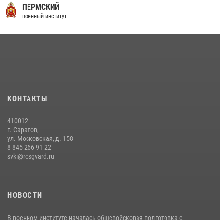
29 июля 2026 года в военном институте состоялась церемония
ПЕРМСКИЙ
приведения военнослужащих к Военной присяге
военный институт
29 июля 2026, 06:45
2
29 июля 2026 года курсанты военного института успешно сдали
экзамен по вождению
29 июля 2026, 06:41
6
В военном институте оглашены итоги абитуриентских сборов 2026
КОНТАКТЫ
года
31 июля 2026, 12:08
5
410012
г. Саратов,
ул. Московская, д. 158
8 845 266 91 22
svki@rosgvard.ru
НОВОСТИ
В военном институте началась общевойсковая подготовка с