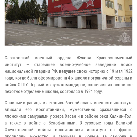
Саратовский военный ордена Жукова Краснознаменный
институт — старейшее военно-учебное заведение войск
национальной гвардии РФ, ведущее свою историю с 19 мая 1932
года, когда была сформирована 4-я школа пограничной охраны и
войск ОГПУ. Первый выпуск командиров, окончивших основное
пехотное отделение школы, состоялся в 1934 году.
Славные страницы в летопись боевой славы военного института
вписали его воспитанники, мужественно сражавшиеся с
японскими самураями у озера Хасан и в районе реки Халхин-Гол,
а также в войне с белофиннами. В суровые годы Великой
Отечественной войны воспитанники института на фронте
проявляли мужество и героизм в борьбе за свободу и