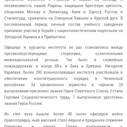
независимость нашей Родины, защищали Брестскую крепость,
обороняли Москву и Ленинград, Киев и Одессу, Ростов и
Сталинград, сражались на Северном Кавказе и Курской дуге. В
послевоенный период личный состав учебного заведения
принимал участие в борьбе с националистическим подпольем на
Западной Украине и в Прибалтике.
Офицеры и курсанты института не раз становились между
противоборствующими сторонами, ослепленными
межнациональной рознью. Так было в служебных
командировках в конце 80-х в Баку и Ереване, Нагорном
Карабахе. Более 200 военнослужащих института участвовали в
обеспечении конституционного порядка в Чеченской
республике. За проявленное мужество и героизм 24
выпускникам присвоено звание Героя Советского Союза, 3 стали
Героями Социалистического труда, 7 выпускников удостоены
звания Героя России.
Из стен вуза вышли более 40 тысяч офицеров войск
правопорядка, чьей миссией стало верное и преданное служение
Отечеству и закону. Среди выпускников —