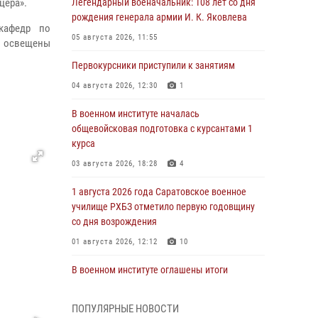
цера».
Легендарный военачальник: 108 лет со дня
рождения генерала армии И. К. Яковлева
кафедр по
05 августа 2026, 11:55
 освещены
Первокурсники приступили к занятиям
04 августа 2026, 12:30
1
В военном институте началась
общевойсковая подготовка с курсантами 1
курса
03 августа 2026, 18:28
4
1 августа 2026 года Саратовское военное
училище РХБЗ отметило первую годовщину
со дня возрождения
01 августа 2026, 12:12
10
В военном институте оглашены итоги
абитуриентских сборов 2026 года
31 июля 2026, 12:08
5
ПОПУЛЯРНЫЕ НОВОСТИ