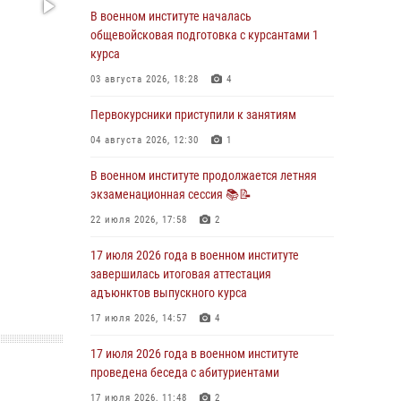
В военном институте началась
29 июля 2026 года в военном институте
общевойсковая подготовка с курсантами 1
состоялась церемония приведения
курса
военнослужащих к Военной присяге
03 августа 2026, 18:28
4
29 июля 2026, 06:45
2
Первокурсники приступили к занятиям
29 июля 2026 года курсанты военного
института успешно сдали экзамен по
04 августа 2026, 12:30
1
вождению
В военном институте продолжается летняя
29 июля 2026, 06:41
6
экзаменационная сессия 📚📝
28 июля 2026 года в военном институте
22 июля 2026, 17:58
2
организована беседа и праздничный
молебен
17 июля 2026 года в военном институте
завершилась итоговая аттестация
28 июля 2026, 13:39
7
адъюнктов выпускного курса
В военном институте завершается летняя
17 июля 2026, 14:57
4
экзаменационная сессия
17 июля 2026 года в военном институте
28 июля 2026, 10:41
1
проведена беседа с абитуриентами
17 июля 2026, 11:48
2