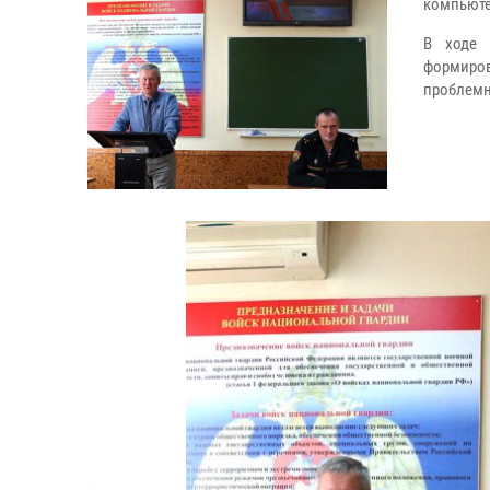
компьюте
В ходе 
формиро
проблемн