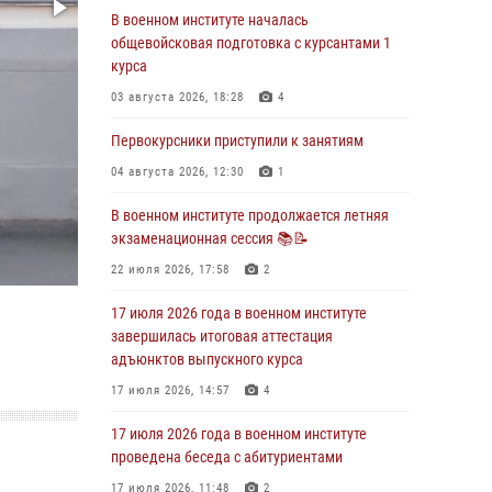
В военном институте началась
29 июля 2026 года в военном институте
общевойсковая подготовка с курсантами 1
состоялась церемония приведения
курса
военнослужащих к Военной присяге
03 августа 2026, 18:28
4
29 июля 2026, 06:45
2
Первокурсники приступили к занятиям
29 июля 2026 года курсанты военного
института успешно сдали экзамен по
04 августа 2026, 12:30
1
вождению
В военном институте продолжается летняя
29 июля 2026, 06:41
6
экзаменационная сессия 📚📝
28 июля 2026 года в военном институте
22 июля 2026, 17:58
2
организована беседа и праздничный
молебен
17 июля 2026 года в военном институте
завершилась итоговая аттестация
28 июля 2026, 13:39
7
адъюнктов выпускного курса
В военном институте завершается летняя
17 июля 2026, 14:57
4
экзаменационная сессия
17 июля 2026 года в военном институте
28 июля 2026, 10:41
1
проведена беседа с абитуриентами
17 июля 2026, 11:48
2