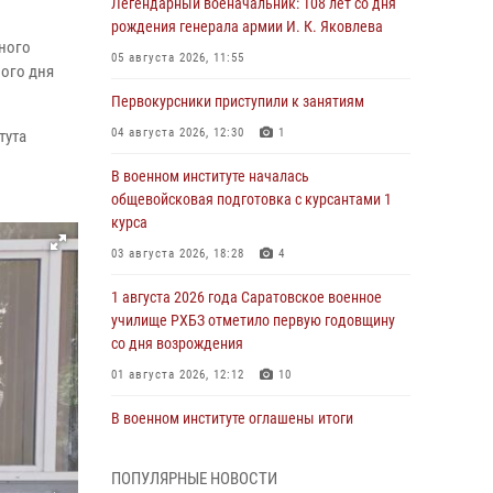
Легендарный военачальник: 108 лет со дня
рождения генерала армии И. К. Яковлева
ного
05 августа 2026, 11:55
ого дня
Первокурсники приступили к занятиям
04 августа 2026, 12:30
1
тута
В военном институте началась
общевойсковая подготовка с курсантами 1
курса
03 августа 2026, 18:28
4
1 августа 2026 года Саратовское военное
училище РХБЗ отметило первую годовщину
со дня возрождения
01 августа 2026, 12:12
10
В военном институте оглашены итоги
абитуриентских сборов 2026 года
31 июля 2026, 12:08
5
ПОПУЛЯРНЫЕ НОВОСТИ