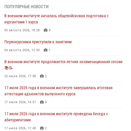
ПОПУЛЯРНЫЕ НОВОСТИ
29 июля 2026, 06:45
2
В военном институте началась общевойсковая подготовка с
29 июля 2026 года курсанты военного института успешно сдали
курсантами 1 курса
экзамен по вождению
03 августа 2026, 18:28
4
29 июля 2026, 06:41
6
Первокурсники приступили к занятиям
28 июля 2026 года в военном институте организована беседа и
праздничный молебен
04 августа 2026, 12:30
1
28 июля 2026, 13:39
7
В военном институте продолжается летняя экзаменационная сессия
📚📝
В военном институте завершается летняя экзаменационная сессия
22 июля 2026, 17:58
2
28 июля 2026, 10:41
1
17 июля 2026 года в военном институте завершилась итоговая
аттестация адъюнктов выпускного курса
17 июля 2026, 14:57
4
17 июля 2026 года в военном институте проведена беседа с
абитуриентами
17 июля 2026, 11:48
2