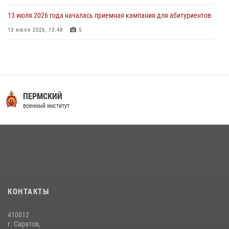
13 июля 2026 года началась приемная кампания для абитуриентов
13 июля 2026, 13:48
5
16 июля 2026 года между военным институтом и ООО «ЭЛРЕМ»
заключено соглашение о научно-техническом сотрудничестве
16 июля 2026, 12:29
3
29 июля 2026 года в военном институте состоялась церемония
ПЕРМСКИЙ
приведения военнослужащих к Военной присяге
военный институт
29 июля 2026, 06:45
2
29 июля 2026 года курсанты военного института успешно сдали
экзамен по вождению
29 июля 2026, 06:41
6
В военном институте оглашены итоги абитуриентских сборов 2026
КОНТАКТЫ
года
31 июля 2026, 12:08
5
410012
г. Саратов,