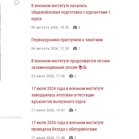
В военном институте началась
29 июля 2026 года в военном институте
общевойсковая подготовка с курсантами 1
состоялась церемония приведения
курса
военнослужащих к Военной присяге
03 августа 2026, 18:28
4
29 июля 2026, 06:45
2
Первокурсники приступили к занятиям
29 июля 2026 года курсанты военного
института успешно сдали экзамен по
04 августа 2026, 12:30
1
вождению
В военном институте продолжается летняя
29 июля 2026, 06:41
6
экзаменационная сессия 📚📝
28 июля 2026 года в военном институте
22 июля 2026, 17:58
2
организована беседа и праздничный
молебен
17 июля 2026 года в военном институте
завершилась итоговая аттестация
28 июля 2026, 13:39
7
адъюнктов выпускного курса
В военном институте завершается летняя
17 июля 2026, 14:57
4
экзаменационная сессия
17 июля 2026 года в военном институте
28 июля 2026, 10:41
1
проведена беседа с абитуриентами
17 июля 2026, 11:48
2