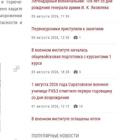
Легендарный военачальник: 108 лет со дня
 и горюче-
рождения генерала армии И. К. Яковлева
ено защите
бморожении
05 августа 2026, 11:55
пасности и
Первокурсники приступили к занятиям
04 августа 2026, 12:30
1
В военном институте началась
общевойсковая подготовка с курсантами 1
курса
03 августа 2026, 18:28
4
1 августа 2026 года Саратовское военное
училище РХБЗ отметило первую годовщину
со дня возрождения
01 августа 2026, 12:12
10
В военном институте оглашены итоги
абитуриентских сборов 2026 года
31 июля 2026, 12:08
5
ПОПУЛЯРНЫЕ НОВОСТИ