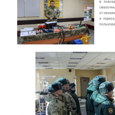
в повсе
смазочны
от низки
и переох
пользова