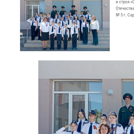
и строя 
Отечеств
№ 5 г. Са