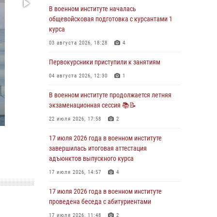
29 июля 2026, 06:45
2
В военном институте началась
общевойсковая подготовка с курсантами 1
29 июля 2026 года курсанты военного
курса
института успешно сдали экзамен по
вождению
03 августа 2026, 18:28
4
29 июля 2026, 06:41
6
Первокурсники приступили к занятиям
28 июля 2026 года в военном институте
04 августа 2026, 12:30
1
организована беседа и праздничный
молебен
В военном институте продолжается летняя
экзаменационная сессия 📚📝
28 июля 2026, 13:39
7
22 июля 2026, 17:58
2
В военном институте завершается летняя
экзаменационная сессия
17 июля 2026 года в военном институте
завершилась итоговая аттестация
28 июля 2026, 10:41
1
адъюнктов выпускного курса
27 июля 2026 года в военном институте
17 июля 2026, 14:57
4
поощрены курсанты
17 июля 2026 года в военном институте
27 июля 2026, 10:45
4
проведена беседа с абитуриентами
17 июля 2026, 11:48
2