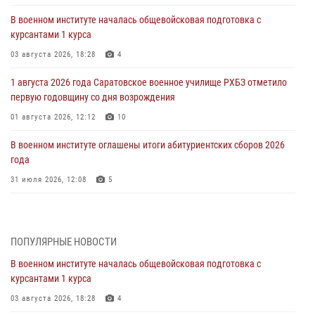
В военном институте началась общевойсковая подготовка с
курсантами 1 курса
03 августа 2026, 18:28
4
1 августа 2026 года Саратовское военное училище РХБЗ отметило
первую годовщину со дня возрождения
01 августа 2026, 12:12
10
В военном институте оглашены итоги абитуриентских сборов 2026
года
31 июля 2026, 12:08
5
29 июля 2026 года в военном институте состоялась церемония
приведения военнослужащих к Военной присяге
ПОПУЛЯРНЫЕ НОВОСТИ
29 июля 2026, 06:45
2
В военном институте началась общевойсковая подготовка с
29 июля 2026 года курсанты военного института успешно сдали
курсантами 1 курса
экзамен по вождению
03 августа 2026, 18:28
4
29 июля 2026, 06:41
6