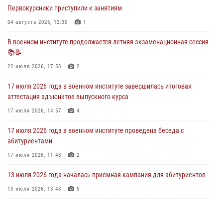
Первокурсники приступили к занятиям
28 июля 2026 года в военном институте организована беседа и
праздничный молебен
04 августа 2026, 12:30
1
28 июля 2026, 13:39
7
В военном институте продолжается летняя экзаменационная сессия
📚📝
В военном институте завершается летняя экзаменационная сессия
22 июля 2026, 17:58
2
28 июля 2026, 10:41
1
17 июля 2026 года в военном институте завершилась итоговая
аттестация адъюнктов выпускного курса
17 июля 2026, 14:57
4
17 июля 2026 года в военном институте проведена беседа с
абитуриентами
17 июля 2026, 11:48
2
13 июля 2026 года началась приемная кампания для абитуриентов
13 июля 2026, 13:48
5
16 июля 2026 года между военным институтом и ООО «ЭЛРЕМ»
заключено соглашение о научно-техническом сотрудничестве