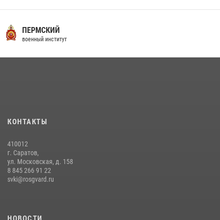
16 июля 2026, 12:29
3
29 июля 2026 года в военном институте состоялась церемония
ПЕРМСКИЙ
приведения военнослужащих к Военной присяге
военный институт
29 июля 2026, 06:45
2
29 июля 2026 года курсанты военного института успешно сдали
экзамен по вождению
29 июля 2026, 06:41
6
В военном институте оглашены итоги абитуриентских сборов 2026
КОНТАКТЫ
года
31 июля 2026, 12:08
5
410012
г. Саратов,
ул. Московская, д. 158
8 845 266 91 22
svki@rosgvard.ru
НОВОСТИ