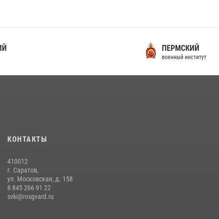
16 июля 2026 года между военным институтом и ООО «ЭЛРЕМ»
заключено соглашение о научно-техническом сотрудничестве
16 июля 2026, 12:29
3
29 июля 2026 года курсанты военного института успешно сдали
ПЕРМСКИЙ
экзамен по вождению
военный институт
29 июля 2026, 06:41
6
29 июля 2026 года в военном институте состоялась церемония
приведения военнослужащих к Военной присяге
29 июля 2026, 06:45
2
6 июля 2026 года в военном институте проведена вечерняя поверка
КОНТАКТЫ
06 июля 2026, 16:45
5
410012
г. Саратов,
ул. Московская, д. 158
8 845 266 91 22
svki@rosgvard.ru