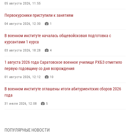
05 августа 2026, 11:55
Первокурсники приступили к занятиям
04 августа 2026, 12:30
1
В военном институте началась общевойсковая подготовка с
курсантами 1 курса
03 августа 2026, 18:28
4
1 августа 2026 года Саратовское военное училище РХБЗ отметило
первую годовщину со дня возрождения
01 августа 2026, 12:12
10
В военном институте оглашены итоги абитуриентских сборов 2026
года
31 июля 2026, 12:08
5
29 июля 2026 года в военном институте состоялась церемония
приведения военнослужащих к Военной присяге
ПОПУЛЯРНЫЕ НОВОСТИ
29 июля 2026, 06:45
2