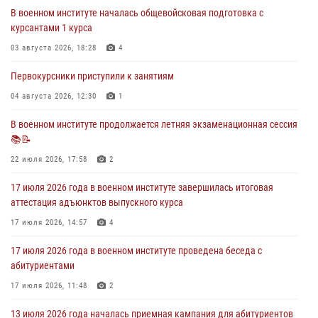
В военном институте началась общевойсковая подготовка с
29 июля 2026 года курсанты военного института успешно сдали
курсантами 1 курса
экзамен по вождению
03 августа 2026, 18:28
4
29 июля 2026, 06:41
6
Первокурсники приступили к занятиям
28 июля 2026 года в военном институте организована беседа и
праздничный молебен
04 августа 2026, 12:30
1
28 июля 2026, 13:39
7
В военном институте продолжается летняя экзаменационная сессия
📚📝
В военном институте завершается летняя экзаменационная сессия
22 июля 2026, 17:58
2
28 июля 2026, 10:41
1
17 июля 2026 года в военном институте завершилась итоговая
аттестация адъюнктов выпускного курса
17 июля 2026, 14:57
4
17 июля 2026 года в военном институте проведена беседа с
абитуриентами
17 июля 2026, 11:48
2
13 июля 2026 года началась приемная кампания для абитуриентов