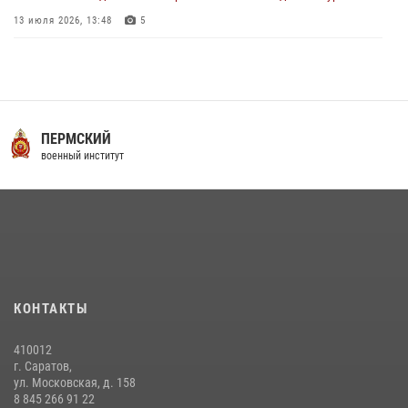
13 июля 2026, 13:48
5
16 июля 2026 года между военным институтом и ООО «ЭЛРЕМ»
заключено соглашение о научно-техническом сотрудничестве
16 июля 2026, 12:29
3
29 июля 2026 года в военном институте состоялась церемония
ПЕРМСКИЙ
приведения военнослужащих к Военной присяге
военный институт
29 июля 2026, 06:45
2
29 июля 2026 года курсанты военного института успешно сдали
экзамен по вождению
29 июля 2026, 06:41
6
В военном институте оглашены итоги абитуриентских сборов 2026
КОНТАКТЫ
года
31 июля 2026, 12:08
5
410012
г. Саратов,
ул. Московская, д. 158
8 845 266 91 22