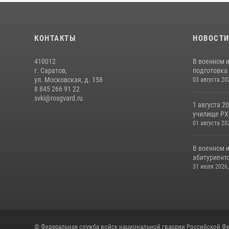
КОНТАКТЫ
НОВОСТ
410012
В военном 
г. Саратов,
подготовка 
ул. Московская, д. 158
03 августа 20
8 845 266 91 22
svki@rosgvard.ru
1 августа 2
училище РХБ
01 августа 20
В военном 
абитуриентс
31 июля 2026,
© Федеральная служба войск национальной гвардии Российской Фе