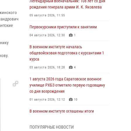
Легендарный военачальник: 108 лет со дня
рождения генерала армии И. К. Яковлева
ржинского
05 августа 2026, 11:55
сандрович
антские
Первокурсники приступили к занятиям
04 августа 2026, 12:30
1
тнику
В военном институте началась
общевойсковая подготовка с курсантами 1
ову.
курса
03 августа 2026, 18:28
4
1 августа 2026 года Саратовское военное
училище РХБЗ отметило первую годовщину
со дня возрождения
01 августа 2026, 12:12
10
В военном институте оглашены итоги
абитуриентских сборов 2026 года
31 июля 2026, 12:08
5
ПОПУЛЯРНЫЕ НОВОСТИ