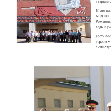
гвардии 
50 лет на
МВД СССР
Романов.
годы и уч
Гости по
героям –
скульпту