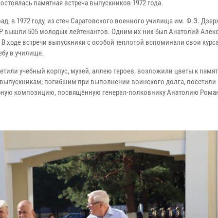
состоялась памятная встреча выпускников 1972 года.
зад, в 1972 году, из стен Саратовского военного училища им. Ф.Э. Дзе
 вышли 505 молодых лейтенантов. Одним их них был Анатолий Алек
 В ходе встречи выпускники с особой теплотой вспоминали свои курс
ебу в училище.
сетили учебный корпус, музей, аллею героев, возложили цветы к памя
 выпускникам, погибшим при выполнении воинского долга, посетили
рную композицию, посвящённую генерал-полковнику Анатолию Роман