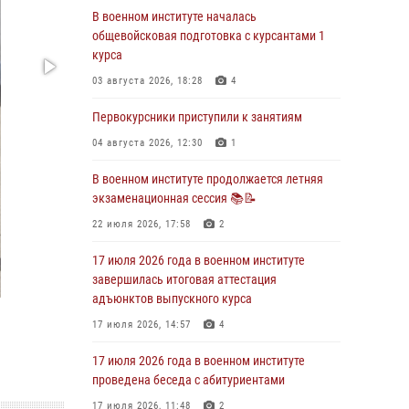
В военном институте началась
29 июля 2026 года в военном институте
общевойсковая подготовка с курсантами 1
состоялась церемония приведения
курса
военнослужащих к Военной присяге
03 августа 2026, 18:28
4
29 июля 2026, 06:45
2
Первокурсники приступили к занятиям
29 июля 2026 года курсанты военного
института успешно сдали экзамен по
04 августа 2026, 12:30
1
вождению
В военном институте продолжается летняя
29 июля 2026, 06:41
6
экзаменационная сессия 📚📝
28 июля 2026 года в военном институте
22 июля 2026, 17:58
2
организована беседа и праздничный
молебен
17 июля 2026 года в военном институте
завершилась итоговая аттестация
28 июля 2026, 13:39
7
адъюнктов выпускного курса
В военном институте завершается летняя
17 июля 2026, 14:57
4
экзаменационная сессия
17 июля 2026 года в военном институте
28 июля 2026, 10:41
1
проведена беседа с абитуриентами
17 июля 2026, 11:48
2