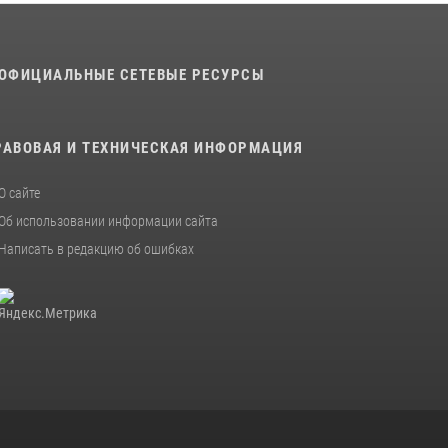
В военном институте оглашены итоги
абитуриентских сборов 2026 года
ОФИЦИАЛЬНЫЕ СЕТЕВЫЕ РЕСУРСЫ
31 июля 2026, 12:08
5
РАВОВАЯ И ТЕХНИЧЕСКАЯ ИНФОРМАЦИЯ
О сайте
Об использовании информации сайта
Написать в редакцию об ошибках