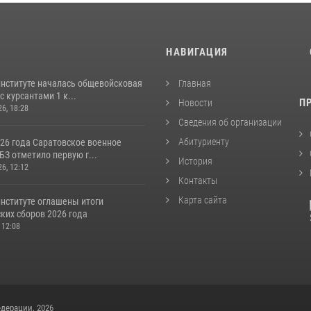
И
НАВИГАЦИЯ
институте началась общевойсковая
Главная
с курсантами 1 к...
П
Новости
26, 18:28
Сведения об организации
Абитуриенту
026 года Саратовское военное
З отметило первую г...
История
26, 12:12
Контакты
Карта сайта
институте оглашены итоги
ких сборов 2026 года
 12:08
дерации, 2026