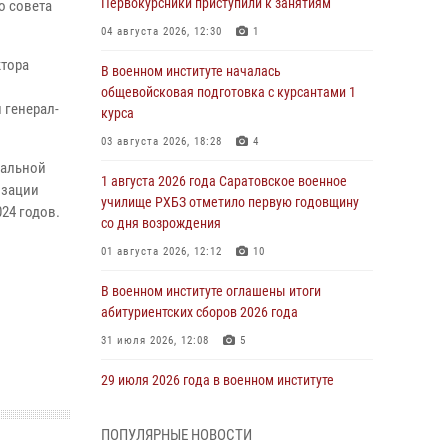
Первокурсники приступили к занятиям
о совета
04 августа 2026, 12:30
1
ктора
В военном институте началась
общевойсковая подготовка с курсантами 1
 генерал-
курса
03 августа 2026, 18:28
4
иальной
1 августа 2026 года Саратовское военное
изации
училище РХБЗ отметило первую годовщину
24 годов.
со дня возрождения
01 августа 2026, 12:12
10
В военном институте оглашены итоги
абитуриентских сборов 2026 года
31 июля 2026, 12:08
5
29 июля 2026 года в военном институте
состоялась церемония приведения
военнослужащих к Военной присяге
ПОПУЛЯРНЫЕ НОВОСТИ