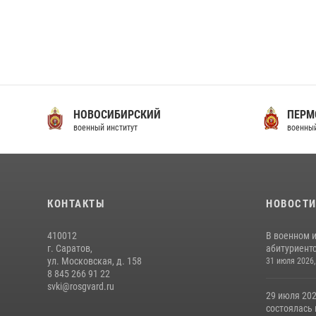
НОВОСИБИРСКИЙ
ПЕРМ
военный институт
военный
КОНТАКТЫ
НОВОСТ
410012
В военном 
г. Саратов,
абитуриентс
ул. Московская, д. 158
31 июля 2026,
8 845 266 91 22
svki@rosgvard.ru
29 июля 202
состоялась 