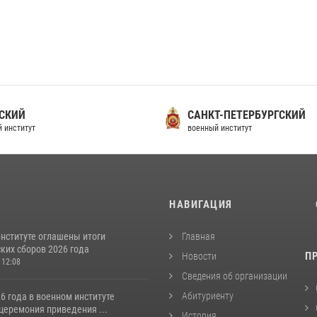
СКИЙ
САНКТ-ПЕТЕРБУРГСКИЙ
 институт
военный институт
И
НАВИГАЦИЯ
институте оглашены итоги
Главная
ких сборов 2026 года
П
Новости
 12:08
Сведения об организации
Абитуриенту
6 года в военном институте
церемония приведения ...
История