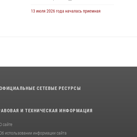
13 июля 2026 года началась приемная
кампания для абитуриентов
13 июля 2026, 13:48
5
16 июля 2026 года между военным
институтом и ООО «ЭЛРЕМ» заключено
соглашение о научно-техническом
сотрудничестве
16 июля 2026, 12:29
3
29 июля 2026 года в военном институте
состоялась церемония приведения
ОФИЦИАЛЬНЫЕ СЕТЕВЫЕ РЕСУРСЫ
военнослужащих к Военной присяге
29 июля 2026, 06:45
2
РАВОВАЯ И ТЕХНИЧЕСКАЯ ИНФОРМАЦИЯ
29 июля 2026 года курсанты военного
института успешно сдали экзамен по
О сайте
вождению
Об использовании информации сайта
29 июля 2026, 06:41
6