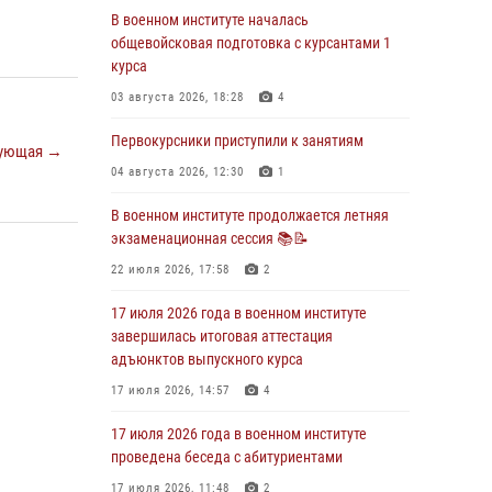
29 июля 2026, 06:45
2
В военном институте началась
общевойсковая подготовка с курсантами 1
29 июля 2026 года курсанты военного
курса
института успешно сдали экзамен по
вождению
03 августа 2026, 18:28
4
29 июля 2026, 06:41
6
Первокурсники приступили к занятиям
ующая →
28 июля 2026 года в военном институте
04 августа 2026, 12:30
1
организована беседа и праздничный
молебен
В военном институте продолжается летняя
экзаменационная сессия 📚📝
28 июля 2026, 13:39
7
22 июля 2026, 17:58
2
В военном институте завершается летняя
экзаменационная сессия
17 июля 2026 года в военном институте
завершилась итоговая аттестация
28 июля 2026, 10:41
1
адъюнктов выпускного курса
27 июля 2026 года в военном институте
17 июля 2026, 14:57
4
поощрены курсанты
17 июля 2026 года в военном институте
27 июля 2026, 10:45
4
проведена беседа с абитуриентами
17 июля 2026, 11:48
2