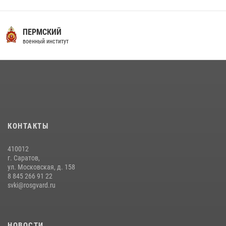
16 июля 2026, 12:29
3
29 июля 2026 года в военном институте состоялась церемония
ПЕРМСКИЙ
приведения военнослужащих к Военной присяге
военный институт
29 июля 2026, 06:45
2
29 июля 2026 года курсанты военного института успешно сдали
экзамен по вождению
29 июля 2026, 06:41
6
В военном институте завершается летняя экзаменационная сессия
КОНТАКТЫ
28 июля 2026, 10:41
1
410012
г. Саратов,
ул. Московская, д. 158
8 845 266 91 22
svki@rosgvard.ru
НОВОСТИ