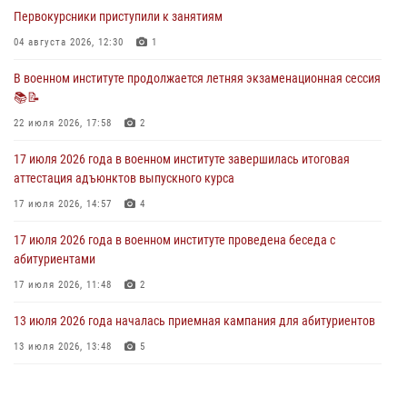
28 июля 2026, 13:39
7
Первокурсники приступили к занятиям
В военном институте завершается летняя экзаменационная сессия
04 августа 2026, 12:30
1
28 июля 2026, 10:41
1
В военном институте продолжается летняя экзаменационная сессия
📚📝
27 июля 2026 года в военном институте поощрены курсанты
22 июля 2026, 17:58
2
27 июля 2026, 10:45
4
17 июля 2026 года в военном институте завершилась итоговая
аттестация адъюнктов выпускного курса
17 июля 2026, 14:57
4
17 июля 2026 года в военном институте проведена беседа с
абитуриентами
17 июля 2026, 11:48
2
13 июля 2026 года началась приемная кампания для абитуриентов
13 июля 2026, 13:48
5
16 июля 2026 года между военным институтом и ООО «ЭЛРЕМ»
заключено соглашение о научно-техническом сотрудничестве