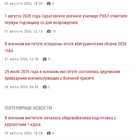
03 августа 2026, 18:28
4
1 августа 2026 года Саратовское военное училище РХБЗ отметило
первую годовщину со дня возрождения
01 августа 2026, 12:12
10
В военном институте оглашены итоги абитуриентских сборов 2026
года
31 июля 2026, 12:08
5
29 июля 2026 года в военном институте состоялась церемония
приведения военнослужащих к Военной присяге
29 июля 2026, 06:45
2
29 июля 2026 года курсанты военного института успешно сдали
экзамен по вождению
ПОПУЛЯРНЫЕ НОВОСТИ
29 июля 2026, 06:41
6
В военном институте началась общевойсковая подготовка с
курсантами 1 курса
28 июля 2026 года в военном институте организована беседа и
праздничный молебен
03 августа 2026, 18:28
4