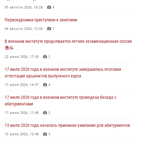
28 июля 2026 года в военном институте организована беседа и
праздничный молебен
03 августа 2026, 18:28
4
28 июля 2026, 13:39
7
Первокурсники приступили к занятиям
В военном институте завершается летняя экзаменационная сессия
04 августа 2026, 12:30
1
28 июля 2026, 10:41
1
В военном институте продолжается летняя экзаменационная сессия
📚📝
27 июля 2026 года в военном институте поощрены курсанты
22 июля 2026, 17:58
2
27 июля 2026, 10:45
4
17 июля 2026 года в военном институте завершилась итоговая
аттестация адъюнктов выпускного курса
17 июля 2026, 14:57
4
17 июля 2026 года в военном институте проведена беседа с
абитуриентами
17 июля 2026, 11:48
2
13 июля 2026 года началась приемная кампания для абитуриентов
13 июля 2026, 13:48
5