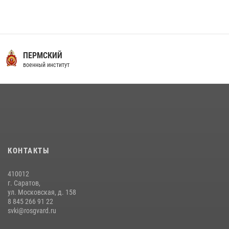
16 июля 2026 года между военным институтом и ООО «ЭЛРЕМ»
заключено соглашение о научно-техническом сотрудничестве
16 июля 2026, 12:29
3
29 июля 2026 года в военном институте состоялась церемония
ПЕРМСКИЙ
приведения военнослужащих к Военной присяге
военный институт
29 июля 2026, 06:45
2
29 июля 2026 года курсанты военного института успешно сдали
экзамен по вождению
29 июля 2026, 06:41
6
6 июля 2026 года в военном институте проведена вечерняя поверка
КОНТАКТЫ
06 июля 2026, 16:45
5
410012
г. Саратов,
ул. Московская, д. 158
8 845 266 91 22
svki@rosgvard.ru