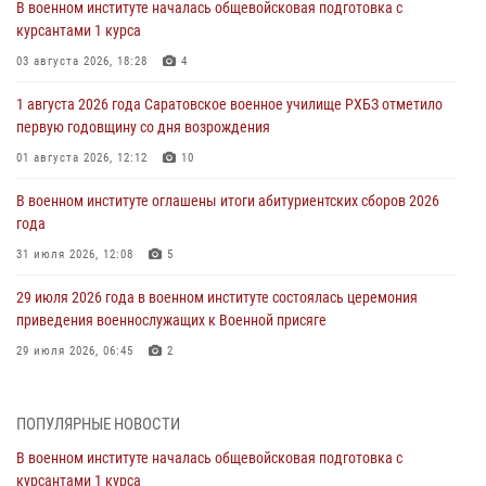
В военном институте началась общевойсковая подготовка с
курсантами 1 курса
03 августа 2026, 18:28
4
1 августа 2026 года Саратовское военное училище РХБЗ отметило
первую годовщину со дня возрождения
01 августа 2026, 12:12
10
В военном институте оглашены итоги абитуриентских сборов 2026
года
31 июля 2026, 12:08
5
29 июля 2026 года в военном институте состоялась церемония
приведения военнослужащих к Военной присяге
29 июля 2026, 06:45
2
29 июля 2026 года курсанты военного института успешно сдали
экзамен по вождению
ПОПУЛЯРНЫЕ НОВОСТИ
29 июля 2026, 06:41
6
В военном институте началась общевойсковая подготовка с
курсантами 1 курса