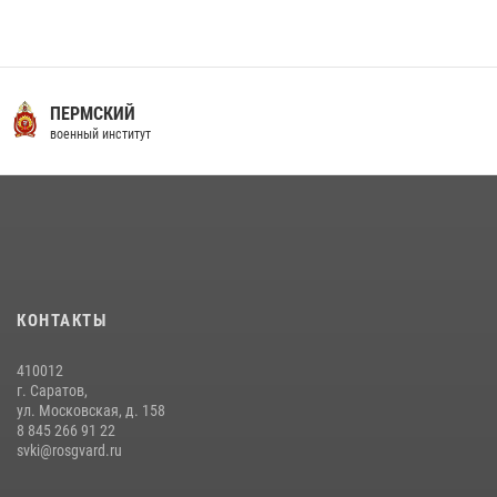
29 июля 2026 года в военном институте состоялась церемония
приведения военнослужащих к Военной присяге
29 июля 2026, 06:45
2
16 июля 2026 года между военным институтом и ООО «ЭЛРЕМ»
ПЕРМСКИЙ
заключено соглашение о научно-техническом сотрудничестве
военный институт
16 июля 2026, 12:29
3
29 июля 2026 года курсанты военного института успешно сдали
экзамен по вождению
29 июля 2026, 06:41
6
В военном институте оглашены итоги абитуриентских сборов 2026
КОНТАКТЫ
года
31 июля 2026, 12:08
5
410012
г. Саратов,
ул. Московская, д. 158
8 845 266 91 22
svki@rosgvard.ru