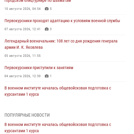
городском блицтурнире по шахматам
10 августа 2026, 04:54
5
Первокурсники проходят адаптацию к условиям военной службы
07 августа 2026, 12:41
3
Легендарный военачальник: 108 лет со дня рождения генерала
армии И. К. Яковлева
05 августа 2026, 11:55
Первокурсники приступили к занятиям
04 августа 2026, 12:30
1
В военном институте началась общевойсковая подготовка с
курсантами 1 курса
03 августа 2026, 18:28
4
1 августа 2026 года Саратовское военное училище РХБЗ отметило
ПОПУЛЯРНЫЕ НОВОСТИ
первую годовщину со дня возрождения
В военном институте началась общевойсковая подготовка с
01 августа 2026, 12:12
10
курсантами 1 курса