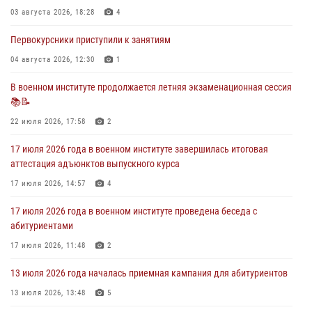
03 августа 2026, 18:28
4
В военном институте оглашены итоги абитуриентских сборов 2026
года
Первокурсники приступили к занятиям
31 июля 2026, 12:08
5
04 августа 2026, 12:30
1
29 июля 2026 года в военном институте состоялась церемония
В военном институте продолжается летняя экзаменационная сессия
приведения военнослужащих к Военной присяге
📚📝
29 июля 2026, 06:45
2
22 июля 2026, 17:58
2
17 июля 2026 года в военном институте завершилась итоговая
аттестация адъюнктов выпускного курса
17 июля 2026, 14:57
4
17 июля 2026 года в военном институте проведена беседа с
абитуриентами
17 июля 2026, 11:48
2
13 июля 2026 года началась приемная кампания для абитуриентов
13 июля 2026, 13:48
5