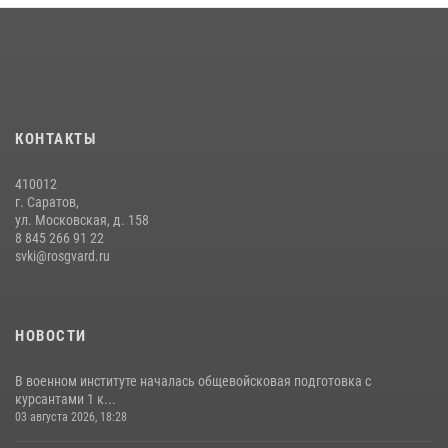
16 июля 2026, 12:29
3
29 июля 2026 года курсанты военного института успешно сдали
экзамен по вождению
29 июля 2026, 06:41
6
В военном институте оглашены итоги абитуриентских сборов 2026
КОНТАКТЫ
года
31 июля 2026, 12:08
5
410012
г. Саратов,
ул. Московская, д. 158
8 845 266 91 22
svki@rosgvard.ru
НОВОСТИ
В военном институте началась общевойсковая подготовка с
курсантами 1 к...
03 августа 2026, 18:28