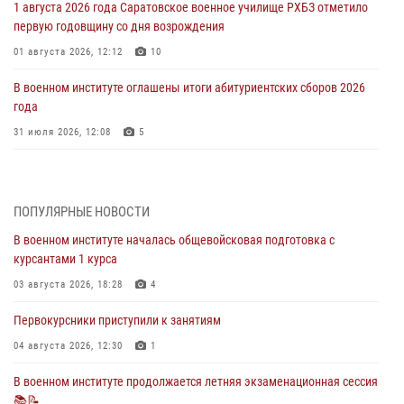
1 августа 2026 года Саратовское военное училище РХБЗ отметило
первую годовщину со дня возрождения
01 августа 2026, 12:12
10
В военном институте оглашены итоги абитуриентских сборов 2026
года
31 июля 2026, 12:08
5
29 июля 2026 года в военном институте состоялась церемония
приведения военнослужащих к Военной присяге
ПОПУЛЯРНЫЕ НОВОСТИ
29 июля 2026, 06:45
2
В военном институте началась общевойсковая подготовка с
29 июля 2026 года курсанты военного института успешно сдали
курсантами 1 курса
экзамен по вождению
03 августа 2026, 18:28
4
29 июля 2026, 06:41
6
Первокурсники приступили к занятиям
28 июля 2026 года в военном институте организована беседа и
праздничный молебен
04 августа 2026, 12:30
1
28 июля 2026, 13:39
7
В военном институте продолжается летняя экзаменационная сессия
📚📝