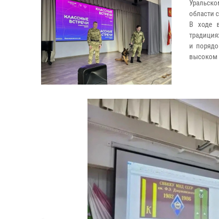
Уральско
области 
В ходе 
традиция
и порядо
высоком 