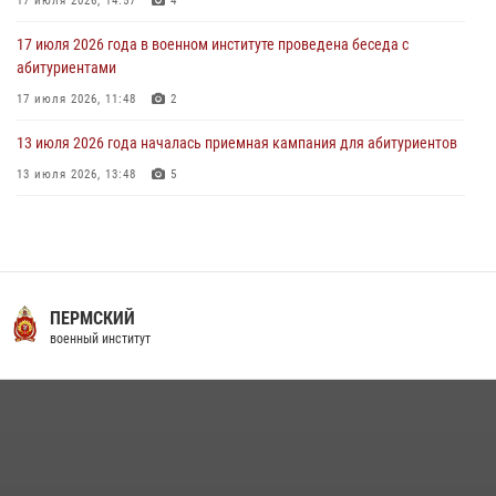
17 июля 2026, 14:57
4
17 июля 2026 года в военном институте проведена беседа с
абитуриентами
17 июля 2026, 11:48
2
13 июля 2026 года началась приемная кампания для абитуриентов
13 июля 2026, 13:48
5
29 июля 2026 года в военном институте состоялась церемония
приведения военнослужащих к Военной присяге
29 июля 2026, 06:45
2
16 июля 2026 года между военным институтом и ООО «ЭЛРЕМ»
ПЕРМСКИЙ
заключено соглашение о научно-техническом сотрудничестве
военный институт
16 июля 2026, 12:29
3
29 июля 2026 года курсанты военного института успешно сдали
экзамен по вождению
29 июля 2026, 06:41
6