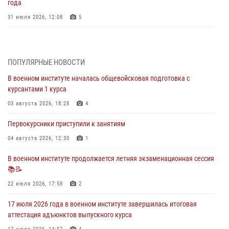
года
31 июля 2026, 12:08
5
29 июля 2026 года в военном институте состоялась церемония
приведения военнослужащих к Военной присяге
ПОПУЛЯРНЫЕ НОВОСТИ
29 июля 2026, 06:45
2
В военном институте началась общевойсковая подготовка с
29 июля 2026 года курсанты военного института успешно сдали
курсантами 1 курса
экзамен по вождению
03 августа 2026, 18:28
4
29 июля 2026, 06:41
6
Первокурсники приступили к занятиям
28 июля 2026 года в военном институте организована беседа и
праздничный молебен
04 августа 2026, 12:30
1
28 июля 2026, 13:39
7
В военном институте продолжается летняя экзаменационная сессия
📚📝
В военном институте завершается летняя экзаменационная сессия
22 июля 2026, 17:58
2
28 июля 2026, 10:41
1
17 июля 2026 года в военном институте завершилась итоговая
аттестация адъюнктов выпускного курса