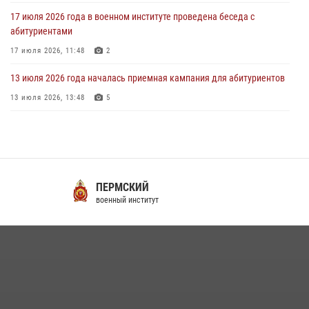
17 июля 2026 года в военном институте проведена беседа с
абитуриентами
17 июля 2026, 11:48
2
13 июля 2026 года началась приемная кампания для абитуриентов
13 июля 2026, 13:48
5
16 июля 2026 года между военным институтом и ООО «ЭЛРЕМ»
заключено соглашение о научно-техническом сотрудничестве
16 июля 2026, 12:29
3
29 июля 2026 года в военном институте состоялась церемония
НОВОСИБИРСКИЙ
приведения военнослужащих к Военной присяге
военный институт
29 июля 2026, 06:45
2
29 июля 2026 года курсанты военного института успешно сдали
экзамен по вождению
29 июля 2026, 06:41
6