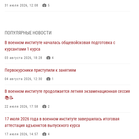
31 июля 2026, 12:08
5
29 июля 2026 года в военном институте состоялась церемония
приведения военнослужащих к Военной присяге
ПОПУЛЯРНЫЕ НОВОСТИ
29 июля 2026, 06:45
2
В военном институте началась общевойсковая подготовка с
29 июля 2026 года курсанты военного института успешно сдали
курсантами 1 курса
экзамен по вождению
03 августа 2026, 18:28
4
29 июля 2026, 06:41
6
Первокурсники приступили к занятиям
28 июля 2026 года в военном институте организована беседа и
праздничный молебен
04 августа 2026, 12:30
1
28 июля 2026, 13:39
7
В военном институте продолжается летняя экзаменационная сессия
📚📝
В военном институте завершается летняя экзаменационная сессия
22 июля 2026, 17:58
2
28 июля 2026, 10:41
1
17 июля 2026 года в военном институте завершилась итоговая
аттестация адъюнктов выпускного курса
17 июля 2026, 14:57
4