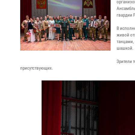
организо
Ансамбль
гвардии 
В исполн
живой от
танцами,
шашкой.
Зрители т
присутствующих.