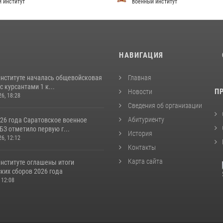
 институт
военный институт
И
НАВИГАЦИЯ
институте началась общевойсковая
Главная
с курсантами 1 к...
П
Новости
26, 18:28
Сведения об организации
Абитуриенту
026 года Саратовское военное
З отметило первую г...
История
26, 12:12
Контакты
Карта сайта
институте оглашены итоги
ких сборов 2026 года
 12:08