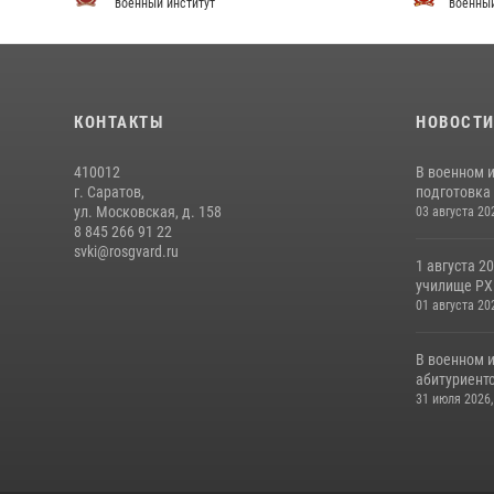
военный институт
военный
КОНТАКТЫ
НОВОСТ
410012
В военном 
г. Саратов,
подготовка 
ул. Московская, д. 158
03 августа 20
8 845 266 91 22
svki@rosgvard.ru
1 августа 2
училище РХБ
01 августа 20
В военном 
абитуриентс
31 июля 2026,