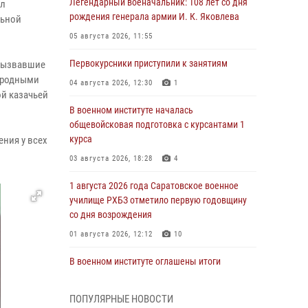
Легендарный военачальник: 108 лет со дня
ил
рождения генерала армии И. К. Яковлева
льной
05 августа 2026, 11:55
Первокурсники приступили к занятиям
 вызвавшие
народными
04 августа 2026, 12:30
1
ой казачьей
В военном институте началась
общевойсковая подготовка с курсантами 1
курса
ения у всех
03 августа 2026, 18:28
4
1 августа 2026 года Саратовское военное
училище РХБЗ отметило первую годовщину
со дня возрождения
01 августа 2026, 12:12
10
В военном институте оглашены итоги
абитуриентских сборов 2026 года
31 июля 2026, 12:08
5
ПОПУЛЯРНЫЕ НОВОСТИ