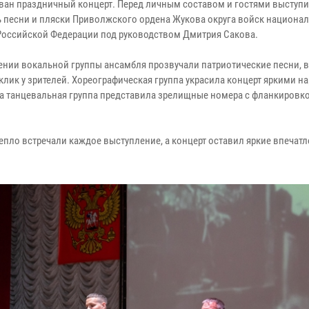
ван праздничный концерт. Перед личным составом и гостями выступ
 песни и пляски Приволжского ордена Жукова округа войск национа
Российской Федерации под руководством Дмитрия Сакова.
ении вокальной группы ансамбля прозвучали патриотические песни,
клик у зрителей. Хореографическая группа украсила концерт яркими 
 а танцевальная группа представила зрелищные номера с фланкировк
епло встречали каждое выступление, а концерт оставил яркие впечатл