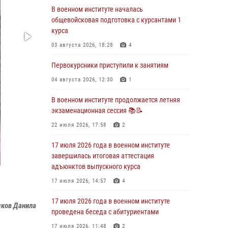
В военном институте началась
29 июля 2026 года в военном институте
общевойсковая подготовка с курсантами 1
состоялась церемония приведения
курса
военнослужащих к Военной присяге
03 августа 2026, 18:28
4
29 июля 2026, 06:45
2
Первокурсники приступили к занятиям
29 июля 2026 года курсанты военного
института успешно сдали экзамен по
04 августа 2026, 12:30
1
вождению
В военном институте продолжается летняя
29 июля 2026, 06:41
6
экзаменационная сессия 📚📝
28 июля 2026 года в военном институте
22 июля 2026, 17:58
2
организована беседа и праздничный
молебен
17 июля 2026 года в военном институте
завершилась итоговая аттестация
28 июля 2026, 13:39
7
адъюнктов выпускного курса
В военном институте завершается летняя
17 июля 2026, 14:57
4
экзаменационная сессия
17 июля 2026 года в военном институте
28 июля 2026, 10:41
1
ков Данила
проведена беседа с абитуриентами
17 июля 2026, 11:48
2