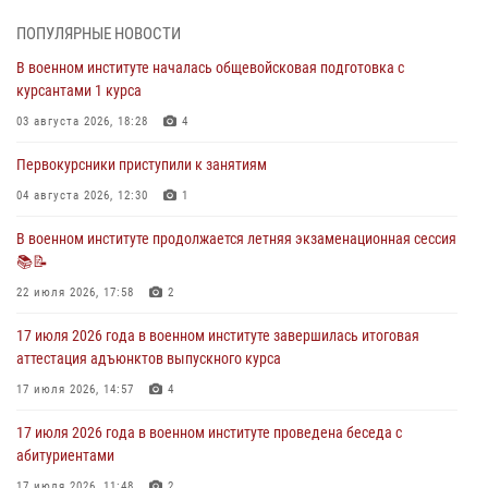
приведения военнослужащих к Военной присяге
ПОПУЛЯРНЫЕ НОВОСТИ
29 июля 2026, 06:45
2
В военном институте началась общевойсковая подготовка с
29 июля 2026 года курсанты военного института успешно сдали
курсантами 1 курса
экзамен по вождению
03 августа 2026, 18:28
4
29 июля 2026, 06:41
6
Первокурсники приступили к занятиям
28 июля 2026 года в военном институте организована беседа и
праздничный молебен
04 августа 2026, 12:30
1
28 июля 2026, 13:39
7
В военном институте продолжается летняя экзаменационная сессия
📚📝
В военном институте завершается летняя экзаменационная сессия
22 июля 2026, 17:58
2
28 июля 2026, 10:41
1
17 июля 2026 года в военном институте завершилась итоговая
аттестация адъюнктов выпускного курса
17 июля 2026, 14:57
4
17 июля 2026 года в военном институте проведена беседа с
абитуриентами
17 июля 2026, 11:48
2