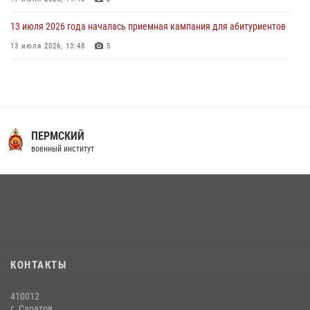
13 июля 2026 года началась приемная кампания для абитуриентов
13 июля 2026, 13:48
5
16 июля 2026 года между военным институтом и ООО «ЭЛРЕМ»
заключено соглашение о научно-техническом сотрудничестве
16 июля 2026, 12:29
3
29 июля 2026 года в военном институте состоялась церемония
ПЕРМСКИЙ
приведения военнослужащих к Военной присяге
военный институт
29 июля 2026, 06:45
2
29 июля 2026 года курсанты военного института успешно сдали
экзамен по вождению
29 июля 2026, 06:41
6
В военном институте оглашены итоги абитуриентских сборов 2026
КОНТАКТЫ
года
31 июля 2026, 12:08
5
410012
г. Саратов,