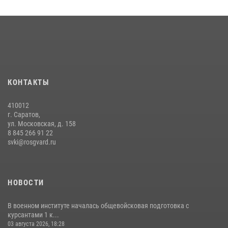
16 июля 2026, 12:29
3
29 июля 2026 года курсанты военного института успешно сдали
экзамен по вождению
29 июля 2026, 06:41
6
В военном институте оглашены итоги абитуриентских сборов 2026
КОНТАКТЫ
года
31 июля 2026, 12:08
5
410012
г. Саратов,
ул. Московская, д. 158
8 845 266 91 22
svki@rosgvard.ru
НОВОСТИ
В военном институте началась общевойсковая подготовка с
курсантами 1 к...
03 августа 2026, 18:28