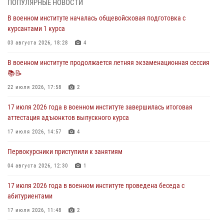
ПОПУЛЯРНЫЕ НОВОСТИ
29 июля 2026, 06:41
6
В военном институте началась общевойсковая подготовка с
курсантами 1 курса
28 июля 2026 года в военном институте организована беседа и
праздничный молебен
03 августа 2026, 18:28
4
28 июля 2026, 13:39
7
В военном институте продолжается летняя экзаменационная сессия
📚📝
В военном институте завершается летняя экзаменационная сессия
22 июля 2026, 17:58
2
28 июля 2026, 10:41
1
17 июля 2026 года в военном институте завершилась итоговая
27 июля 2026 года в военном институте поощрены курсанты
аттестация адъюнктов выпускного курса
27 июля 2026, 10:45
4
17 июля 2026, 14:57
4
Первокурсники приступили к занятиям
04 августа 2026, 12:30
1
17 июля 2026 года в военном институте проведена беседа с
абитуриентами
17 июля 2026, 11:48
2