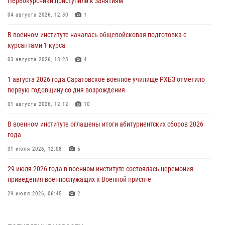
Первокурсники приступили к занятиям
04 августа 2026, 12:30
1
В военном институте началась общевойсковая подготовка с
курсантами 1 курса
03 августа 2026, 18:28
4
1 августа 2026 года Саратовское военное училище РХБЗ отметило
первую годовщину со дня возрождения
01 августа 2026, 12:12
10
В военном институте оглашены итоги абитуриентских сборов 2026
года
31 июля 2026, 12:08
5
29 июля 2026 года в военном институте состоялась церемония
приведения военнослужащих к Военной присяге
29 июля 2026, 06:45
2
29 июля 2026 года курсанты военного института успешно сдали
экзамен по вождению