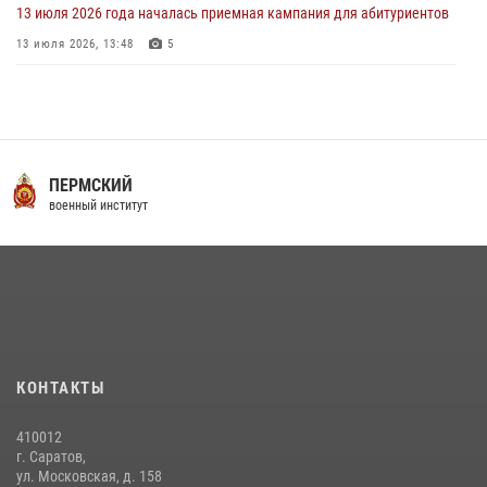
13 июля 2026 года началась приемная кампания для абитуриентов
13 июля 2026, 13:48
5
16 июля 2026 года между военным институтом и ООО «ЭЛРЕМ»
заключено соглашение о научно-техническом сотрудничестве
16 июля 2026, 12:29
3
29 июля 2026 года курсанты военного института успешно сдали
ПЕРМСКИЙ
экзамен по вождению
военный институт
29 июля 2026, 06:41
6
29 июля 2026 года в военном институте состоялась церемония
приведения военнослужащих к Военной присяге
29 июля 2026, 06:45
2
6 июля 2026 года в военном институте проведена вечерняя поверка
КОНТАКТЫ
06 июля 2026, 16:45
5
410012
г. Саратов,
ул. Московская, д. 158