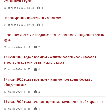
курсантами 1 курса
экзамен по вождению
03 августа 2026, 18:28
4
29 июля 2026, 06:41
6
Первокурсники приступили к занятиям
28 июля 2026 года в военном институте организована беседа и
праздничный молебен
04 августа 2026, 12:30
1
28 июля 2026, 13:39
7
В военном институте продолжается летняя экзаменационная сессия
📚📝
В военном институте завершается летняя экзаменационная сессия
22 июля 2026, 17:58
2
28 июля 2026, 10:41
1
17 июля 2026 года в военном институте завершилась итоговая
аттестация адъюнктов выпускного курса
17 июля 2026, 14:57
4
17 июля 2026 года в военном институте проведена беседа с
абитуриентами
17 июля 2026, 11:48
2
13 июля 2026 года началась приемная кампания для абитуриентов
13 июля 2026, 13:48
5