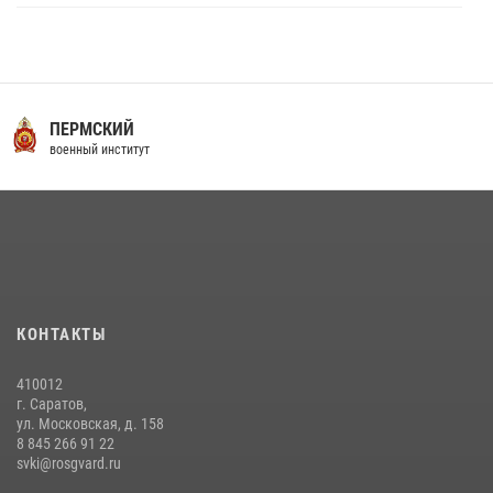
16 июля 2026 года между военным институтом и ООО «ЭЛРЕМ»
заключено соглашение о научно-техническом сотрудничестве
16 июля 2026, 12:29
3
29 июля 2026 года в военном институте состоялась церемония
ПЕРМСКИЙ
приведения военнослужащих к Военной присяге
военный институт
29 июля 2026, 06:45
2
29 июля 2026 года курсанты военного института успешно сдали
экзамен по вождению
29 июля 2026, 06:41
6
В военном институте оглашены итоги абитуриентских сборов 2026
КОНТАКТЫ
года
31 июля 2026, 12:08
5
410012
г. Саратов,
ул. Московская, д. 158
8 845 266 91 22
svki@rosgvard.ru