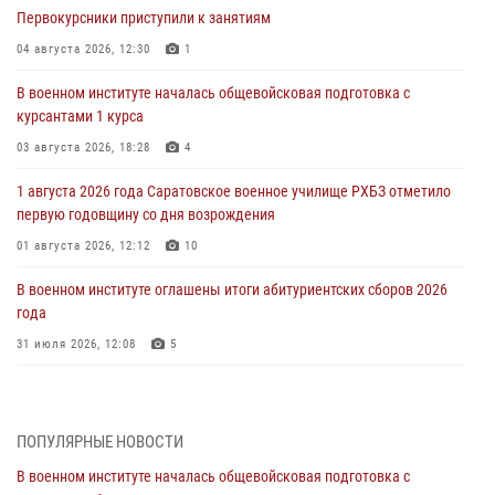
Первокурсники приступили к занятиям
04 августа 2026, 12:30
1
В военном институте началась общевойсковая подготовка с
курсантами 1 курса
03 августа 2026, 18:28
4
1 августа 2026 года Саратовское военное училище РХБЗ отметило
первую годовщину со дня возрождения
01 августа 2026, 12:12
10
В военном институте оглашены итоги абитуриентских сборов 2026
года
31 июля 2026, 12:08
5
29 июля 2026 года в военном институте состоялась церемония
приведения военнослужащих к Военной присяге
ПОПУЛЯРНЫЕ НОВОСТИ
29 июля 2026, 06:45
2
В военном институте началась общевойсковая подготовка с
29 июля 2026 года курсанты военного института успешно сдали