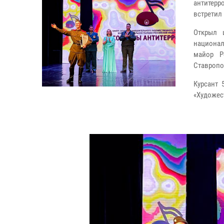
антитерр
встретил
Открыл 
национал
майор Р
Ставропо
Курсант 
«Художес