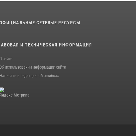
В военном институте оглашены итоги
абитуриентских сборов 2026 года
ОФИЦИАЛЬНЫЕ СЕТЕВЫЕ РЕСУРСЫ
31 июля 2026, 12:08
5
РАВОВАЯ И ТЕХНИЧЕСКАЯ ИНФОРМАЦИЯ
О сайте
Об использовании информации сайта
Написать в редакцию об ошибках