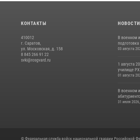
КОНТАКТЫ
НОВОСТ
410012
В военном 
г. Саратов,
подготовка 
ул. Московская, д. 158
03 августа 20
8 845 266 91 22
svki@rosgvard.ru
1 августа 2
училище РХБ
01 августа 20
В военном 
абитуриентс
31 июля 2026,
© Федеральная служба войск национальной гвардии Российской Фе