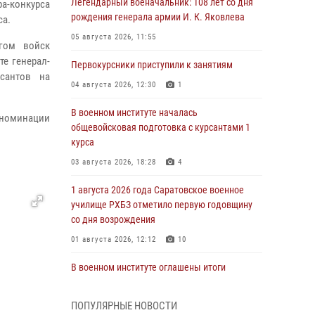
Легендарный военачальник: 108 лет со дня
а-конкурса
рождения генерала армии И. К. Яковлева
са.
05 августа 2026, 11:55
гом войск
е генерал-
Первокурсники приступили к занятиям
сантов на
04 августа 2026, 12:30
1
В военном институте началась
 номинации
общевойсковая подготовка с курсантами 1
курса
03 августа 2026, 18:28
4
1 августа 2026 года Саратовское военное
училище РХБЗ отметило первую годовщину
со дня возрождения
01 августа 2026, 12:12
10
В военном институте оглашены итоги
абитуриентских сборов 2026 года
31 июля 2026, 12:08
5
ПОПУЛЯРНЫЕ НОВОСТИ