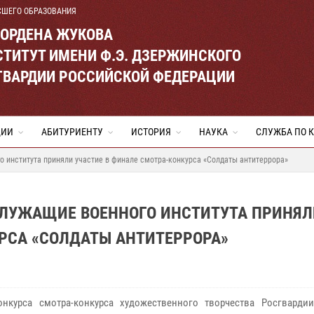
СШЕГО ОБРАЗОВАНИЯ
 ОРДЕНА ЖУКОВА
ТИТУТ ИМЕНИ Ф.Э. ДЗЕРЖИНСКОГО
ГВАРДИИ РОССИЙСКОЙ ФЕДЕРАЦИИ
ЦИИ
АБИТУРИЕНТУ
ИСТОРИЯ
НАУКА
СЛУЖБА ПО 
го института приняли участие в финале смотра-конкурса «Солдаты антитеррора»
НОСЛУЖАЩИЕ ВОЕННОГО ИНСТИТУТА ПРИНЯ
РСА «СОЛДАТЫ АНТИТЕРРОРА»
нкурса cмотра-конкурса художественного творчества Росгварди