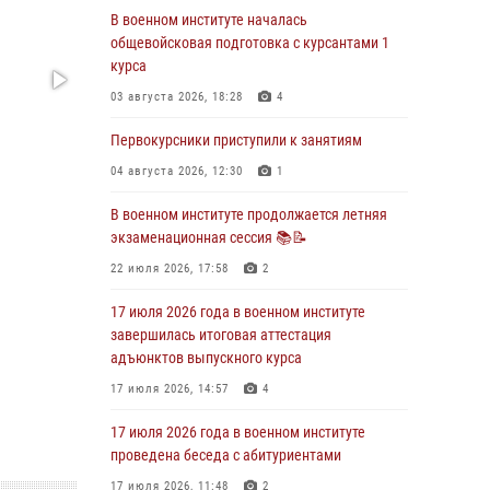
В военном институте началась
29 июля 2026 года в военном институте
общевойсковая подготовка с курсантами 1
состоялась церемония приведения
курса
военнослужащих к Военной присяге
03 августа 2026, 18:28
4
29 июля 2026, 06:45
2
Первокурсники приступили к занятиям
29 июля 2026 года курсанты военного
института успешно сдали экзамен по
04 августа 2026, 12:30
1
вождению
В военном институте продолжается летняя
29 июля 2026, 06:41
6
экзаменационная сессия 📚📝
28 июля 2026 года в военном институте
22 июля 2026, 17:58
2
организована беседа и праздничный
молебен
17 июля 2026 года в военном институте
завершилась итоговая аттестация
28 июля 2026, 13:39
7
адъюнктов выпускного курса
В военном институте завершается летняя
17 июля 2026, 14:57
4
экзаменационная сессия
17 июля 2026 года в военном институте
28 июля 2026, 10:41
1
проведена беседа с абитуриентами
17 июля 2026, 11:48
2