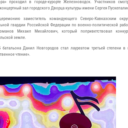
ора» проходил в городе-курорте Железноводск. Участников смотр
 концертный зал городского Дворца культуры имени Сергея Пускепали
церемонию заместитель командующего Северо-Кавказским окру
ьной гвардии Российской Федерации по военно-политической работ
оманов Михаил Михайлович, который поприветствовал конкур
льской земле.
5 батальона Данил Новгородов стал лауреатом третьей степени в
твенное чтение».