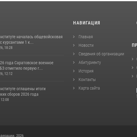
И
НАВИГАЦИЯ
институте началась общевойсковая
Главная
с курсантами 1 к...
П
Новости
26, 18:28
Сведения об организации
Абитуриенту
026 года Саратовское военное
З отметило первую г...
История
26, 12:12
Контакты
Карта сайта
институте оглашены итоги
ких сборов 2026 года
 12:08
дерации, 2026