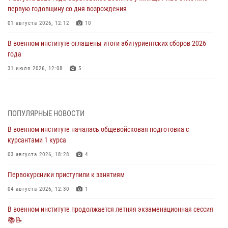
первую годовщину со дня возрождения
01 августа 2026, 12:12
10
В военном институте оглашены итоги абитуриентских сборов 2026
года
31 июля 2026, 12:08
5
29 июля 2026 года в военном институте состоялась церемония
приведения военнослужащих к Военной присяге
ПОПУЛЯРНЫЕ НОВОСТИ
29 июля 2026, 06:45
2
В военном институте началась общевойсковая подготовка с
29 июля 2026 года курсанты военного института успешно сдали
курсантами 1 курса
экзамен по вождению
03 августа 2026, 18:28
4
29 июля 2026, 06:41
6
Первокурсники приступили к занятиям
28 июля 2026 года в военном институте организована беседа и
праздничный молебен
04 августа 2026, 12:30
1
28 июля 2026, 13:39
7
В военном институте продолжается летняя экзаменационная сессия
📚📝
В военном институте завершается летняя экзаменационная сессия