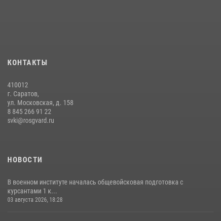
29 июля 2026 года курсанты военного института успешно сдали
экзамен по вождению
29 июля 2026, 06:41
6
В военном институте оглашены итоги абитуриентских сборов 2026
КОНТАКТЫ
года
31 июля 2026, 12:08
5
410012
г. Саратов,
ул. Московская, д. 158
8 845 266 91 22
svki@rosgvard.ru
НОВОСТИ
В военном институте началась общевойсковая подготовка с
курсантами 1 к...
03 августа 2026, 18:28