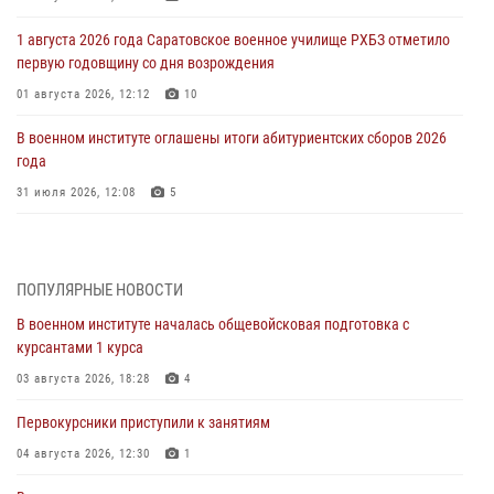
1 августа 2026 года Саратовское военное училище РХБЗ отметило
первую годовщину со дня возрождения
01 августа 2026, 12:12
10
В военном институте оглашены итоги абитуриентских сборов 2026
года
31 июля 2026, 12:08
5
29 июля 2026 года в военном институте состоялась церемония
приведения военнослужащих к Военной присяге
ПОПУЛЯРНЫЕ НОВОСТИ
29 июля 2026, 06:45
2
В военном институте началась общевойсковая подготовка с
29 июля 2026 года курсанты военного института успешно сдали
курсантами 1 курса
экзамен по вождению
03 августа 2026, 18:28
4
29 июля 2026, 06:41
6
Первокурсники приступили к занятиям
28 июля 2026 года в военном институте организована беседа и
праздничный молебен
04 августа 2026, 12:30
1
28 июля 2026, 13:39
7