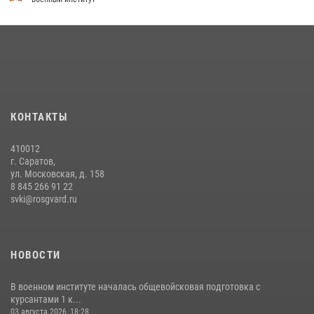
16 июля 2026, 12:29
3
29 июля 2026 года курсанты военного института успешно сдали
экзамен по вождению
29 июля 2026, 06:41
6
В военном институте оглашены итоги абитуриентских сборов 2026
КОНТАКТЫ
года
31 июля 2026, 12:08
5
410012
г. Саратов,
ул. Московская, д. 158
8 845 266 91 22
svki@rosgvard.ru
НОВОСТИ
В военном институте началась общевойсковая подготовка с
курсантами 1 к...
03 августа 2026, 18:28