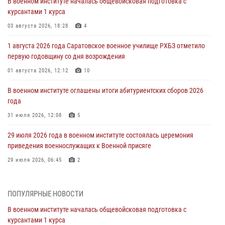
В военном институте началась общевойсковая подготовка с
курсантами 1 курса
03 августа 2026, 18:28
4
1 августа 2026 года Саратовское военное училище РХБЗ отметило
первую годовщину со дня возрождения
01 августа 2026, 12:12
10
В военном институте оглашены итоги абитуриентских сборов 2026
года
31 июля 2026, 12:08
5
29 июля 2026 года в военном институте состоялась церемония
приведения военнослужащих к Военной присяге
29 июля 2026, 06:45
2
29 июля 2026 года курсанты военного института успешно сдали
экзамен по вождению
ПОПУЛЯРНЫЕ НОВОСТИ
29 июля 2026, 06:41
6
В военном институте началась общевойсковая подготовка с
курсантами 1 курса
28 июля 2026 года в военном институте организована беседа и