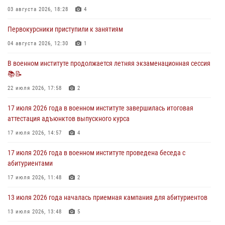
праздничный молебен
03 августа 2026, 18:28
4
28 июля 2026, 13:39
7
Первокурсники приступили к занятиям
В военном институте завершается летняя экзаменационная сессия
04 августа 2026, 12:30
1
28 июля 2026, 10:41
1
В военном институте продолжается летняя экзаменационная сессия
📚📝
27 июля 2026 года в военном институте поощрены курсанты
22 июля 2026, 17:58
2
27 июля 2026, 10:45
4
17 июля 2026 года в военном институте завершилась итоговая
аттестация адъюнктов выпускного курса
17 июля 2026, 14:57
4
17 июля 2026 года в военном институте проведена беседа с
абитуриентами
17 июля 2026, 11:48
2
13 июля 2026 года началась приемная кампания для абитуриентов
13 июля 2026, 13:48
5