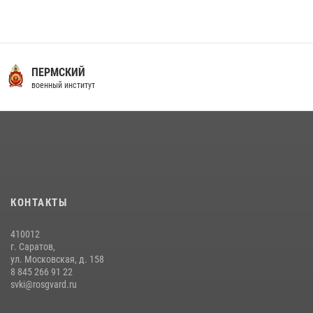
16 июля 2026 года между военным институтом и ООО «ЭЛРЕМ»
заключено соглашение о научно-техническом сотрудничестве
16 июля 2026, 12:29
3
29 июля 2026 года в военном институте состоялась церемония
ПЕРМСКИЙ
приведения военнослужащих к Военной присяге
военный институт
29 июля 2026, 06:45
2
29 июля 2026 года курсанты военного института успешно сдали
экзамен по вождению
29 июля 2026, 06:41
6
В военном институте завершается летняя экзаменационная сессия
КОНТАКТЫ
28 июля 2026, 10:41
1
410012
г. Саратов,
ул. Московская, д. 158
8 845 266 91 22
svki@rosgvard.ru