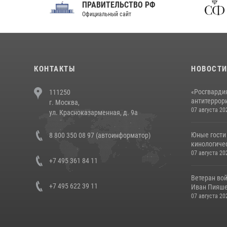
ПРАВИТЕЛЬСТВО РФ
Сов
Официальный сайт
Феде
КОНТАКТЫ
НОВОСТ
«Росгвардия
111250
антитеррори
г. Москва,
07 августа 20
ул. Красноказарменная, д. 9а
Юные гости 
8 800 350 08 97 (автоинформатор)
кинологичес
07 августа 20
+7 495 361 84 11
Ветеран во
+7 495 622 39 11
Иван Пияшев
07 августа 20