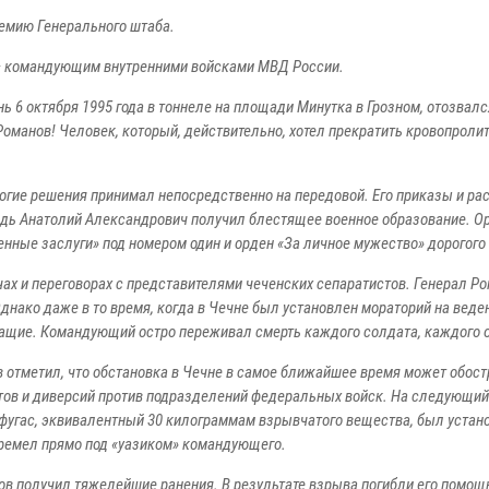
емию Генерального штаба.
л – командующим внутренними войсками МВД России.
 6 октября 1995 года в тоннеле на площади Минутка в Грозном, отозвалс
Романов! Человек, который, действительно, хотел прекратить кровопроли
огие решения принимал непосредственно на передовой. Его приказы и р
ведь Анатолий Александрович получил блестящее военное образование. О
енные заслуги» под номером один и орден «За личное мужество» дорогого 
ах и переговорах с представителями чеченских сепаратистов. Генерал Р
днако даже в то время, когда в Чечне был установлен мораторий на веде
жащие. Командующий остро переживал смерть каждого солдата, каждого 
 отметил, что обстановка в Чечне в самое ближайшее время может обост
ктов и диверсий против подразделений федеральных войск.
На следующий
фугас, эквивалентный 30 килограммам взрывчатого вещества, был устан
гремел прямо под «уазиком» командующего.
ов получил тяжелейшие ранения. В результате взрыва погибли его помощ