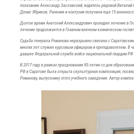
полковник Александр Заславский, водитель рядовой Виталий 
Денис Ябриков. Ранения и контузии получили еще 15 военнос
Долгое время Анатолий Александрович проходил лечение в Гл
лечение продолжается в Главном военном клиническом госпи
Судьба генерала Романова неразрывно связана с Саратовским 
многих лет служил курсовым офицером и преподавателем. В ч
давшее Федеральной службе войск национальной гвардии РФ 
В 2017 году в рамках празднования 85-летия со дня образова
РФ в Саратове была открыта скульптурная композиция, посв
Романову, выпускнику этого учебного заведения. Автор компо