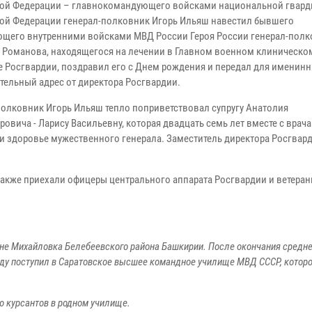
ой Федерации – главнокомандующего войсками национальной гвард
ой Федерации генерал-полковник Игорь Ильяш навестил бывшего
щего внутренними войсками МВД России Героя России генерал-полк
 Романова, находящегося на лечении в Главном военном клиническо
е Росгвардии, поздравил его с Днем рождения и передал для именин
тельный адрес от директора Росгвардии.
полковник Игорь Ильяш тепло поприветствовал супругу Анатолия
овича - Ларису Васильевну, которая двадцать семь лет вместе с врач
 и здоровье мужественного генерала. Заместитель директора Росгвар
акже приехали офицеры центрального аппарата Росгвардии и ветеран
вне Михайловка Белебеевского района Башкирии. После окончания средн
 году поступил в Саратовское высшее командное училище МВД СССР, которо
 курсантов в родном училище.