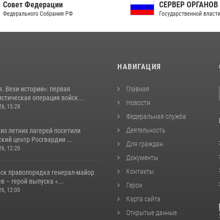
ет Федерации
СЕРВЕР ОРГАНОВ
рального Собрания РФ
Государственной власти РФ
И
НАВИГАЦИЯ
. Вехи истории»: первая
Главная
стическая операция войск...
Новости
26, 15:28
Федеральная служба
Деятельность
из летних лагерей посетили
кий центр Росгвардии ...
Для граждан
26, 12:20
Документы
Контакты
йск правопорядка генерал-майор
 – герой выпуска «...
Герои
26, 12:00
Карта сайта
Открытые данные