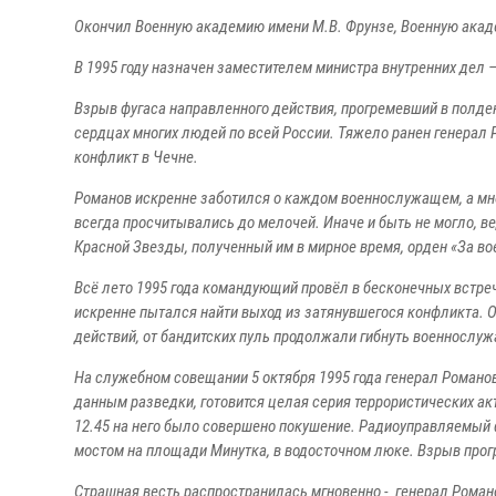
Окончил Военную академию имени М.В. Фрунзе, Военную акад
В 1995 году назначен заместителем министра внутренних де
Взрыв фугаса направленного действия, прогремевший в полдень
сердцах многих людей по всей России. Тяжело ранен генерал 
конфликт в Чечне.
Романов искренне заботился о каждом военнослужащем, а мн
всегда просчитывались до мелочей. Иначе и быть не могло, 
Красной Звезды, полученный им в мирное время, орден «За во
Всё лето 1995 года командующий провёл в бесконечных встреч
искренне пытался найти выход из затянувшегося конфликта. О
действий, от бандитских пуль продолжали гибнуть военнослу
На служебном совещании 5 октября 1995 года генерал Романов
данным разведки, готовится целая серия террористических а
12.45 на него было совершено покушение. Радиоуправляемый 
мостом на площади Минутка, в водосточном люке. Взрыв про
Страшная весть распространилась мгновенно - генерал Роман