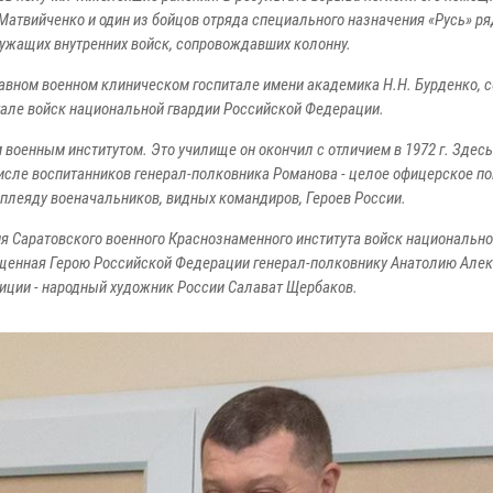
Матвийченко и один из бойцов отряда специального назначения «Русь» р
лужащих внутренних войск, сопровождавших колонну.
авном военном клиническом госпитале имени академика Н.Н. Бурденко, с
тале войск национальной гвардии Российской Федерации.
военным институтом. Это училище он окончил с отличием в 1972 г. Здесь
исле воспитанников генерал-полковника Романова - целое офицерское по
плеяду военачальников, видных командиров, Героев России.
ния Саратовского военного Краснознаменного института войск национально
ященная Герою Российской Федерации генерал-полковнику Анатолию Але
зиции - народный художник России Салават Щербаков.