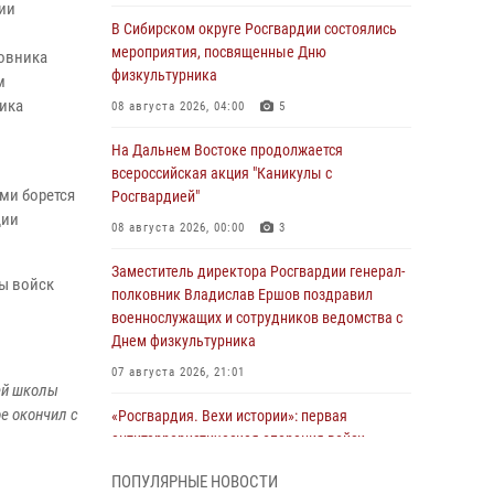
ии
В Сибирском округе Росгвардии состоялись
мероприятия, посвященные Дню
овника
физкультурника
м
ника
08 августа 2026, 04:00
5
На Дальнем Востоке продолжается
всероссийская акция "Каникулы с
ами борется
Росгвардией"
дии
08 августа 2026, 00:00
3
Заместитель директора Росгвардии генерал-
ы войск
полковник Владислав Ершов поздравил
военнослужащих и сотрудников ведомства с
Днем физкультурника
07 августа 2026, 21:01
ей школы
е окончил с
«Росгвардия. Вехи истории»: первая
антитеррористическая операция войск
правопорядка
ПОПУЛЯРНЫЕ НОВОСТИ
07 августа 2026, 15:28
1