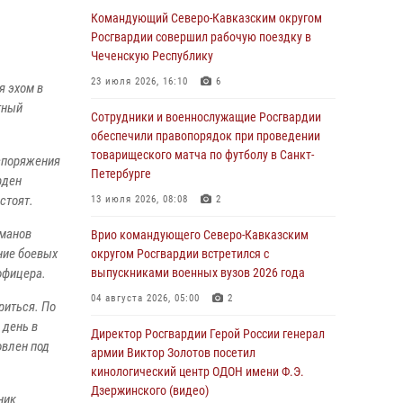
Командующий Северо-Кавказским округом
В Башкортостане при силовой поддержке
Росгвардии совершил рабочую поездку в
спецназа Росгвардии пресечена
Чеченскую Республику
противоправная деятельность, связанная с
23 июля 2026, 16:10
6
я эхом в
пропагандой терроризма (видео)
тный
Сотрудники и военнослужащие Росгвардии
07 августа 2026, 13:30
1
обеспечили правопорядок при проведении
В Югре при содействии спецназа Росгвардии
товарищеского матча по футболу в Санкт-
аспоряжения
пресечено более 180 нарушений
Петербурге
рден
миграционного законодательства
стоят.
13 июля 2026, 08:08
2
07 августа 2026, 12:54
оманов
Врио командующего Северо-Кавказским
Тонувшего ребенка спас росгвардеец в
ние боевых
округом Росгвардии встретился с
Краснодарском крае
офицера.
выпускниками военных вузов 2026 года
07 августа 2026, 12:37
04 августа 2026, 05:00
2
риться. По
 день в
Юные гости из летних лагерей посетили
Директор Росгвардии Герой России генерал
овлен под
кинологический центр Росгвардии (видео)
армии Виктор Золотов посетил
кинологический центр ОДОН имени Ф.Э.
07 августа 2026, 12:20
3
1
Дзержинского (видео)
ник