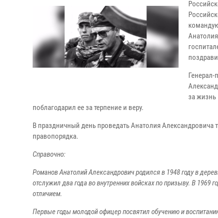
Российск
Российск
командую
Анатолия
госпитал
поздрави
Генерал-
Александр
за жизнь
поблагодарил ее за терпение и веру.
В праздничный день проведать Анатолия Александровича т
правопорядка.
Справочно:
Романов Анатолий Александрович родился в 1948 году в дере
отслужил два года во внутренних войсках по призыву. В 1969
отличием.
Первые годы молодой офицер посвятил обучению и воспитанию