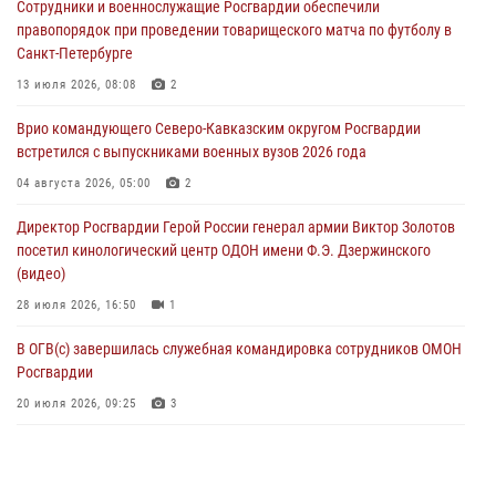
Сотрудники и военнослужащие Росгвардии обеспечили
угрожавшего подростку травматическим пистолетом
правопорядок при проведении товарищеского матча по футболу в
06 августа 2026, 11:33
1
Санкт-Петербурге
В Зауралье при содействии СОБР Росгвардии ликвидирована
13 июля 2026, 08:08
2
крупная нарколаборатория
Врио командующего Северо-Кавказским округом Росгвардии
06 августа 2026, 11:27
встретился с выпускниками военных вузов 2026 года
В Москве росгвардейцы задержали троих мужчин, устроивших
04 августа 2026, 05:00
2
пьяный дебош в баре (видео)
Директор Росгвардии Герой России генерал армии Виктор Золотов
06 августа 2026, 11:20
1
посетил кинологический центр ОДОН имени Ф.Э. Дзержинского
(видео)
28 июля 2026, 16:50
1
В ОГВ(с) завершилась служебная командировка сотрудников ОМОН
Росгвардии
20 июля 2026, 09:25
3
Директор Росгвардии Герой России генерал армии Виктор Золотов
поздравил специалистов подразделений тыла с профессиональным
праздником