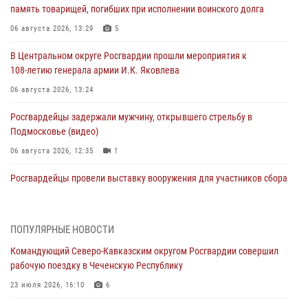
память товарищей, погибших при исполнении воинского долга
06 августа 2026, 13:29
5
В Центральном округе Росгвардии прошли мероприятия к
108‑летию генерала армии И.К. Яковлева
06 августа 2026, 13:24
Росгвардейцы задержали мужчину, открывшего стрельбу в
Подмосковье (видео)
06 августа 2026, 12:35
1
Росгвардейцы провели выставку вооружения для участников сбора
«Гвардеец» в Пензе (видео)
06 августа 2026, 12:00
2
1
ПОПУЛЯРНЫЕ НОВОСТИ
В Курске росгвардейцы приняли участие в митинге, посвященном
Командующий Северо-Кавказским округом Росгвардии совершил
второй годовщине вторжения ВСУ на территорию области
рабочую поездку в Чеченскую Республику
06 августа 2026, 11:56
4
23 июля 2026, 16:10
6
В Санкт-Петербурге наряд Росгвардии задержал правонарушителя,