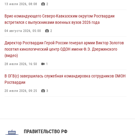
В Северо-Западном округе Росгвардии продолжаются мероприятия
13 июля 2026, 08:08
2
в честь юбилея ведомства
Врио командующего Северо-Кавказским округом Росгвардии
08 августа 2026, 09:03
1
встретился с выпускниками военных вузов 2026 года
Росгвардейцы в ЛНР совершенствуют навыки тактической
04 августа 2026, 05:00
2
медицины с учетом опыта СВО
Директор Росгвардии Герой России генерал армии Виктор Золотов
08 августа 2026, 09:00
2
посетил кинологический центр ОДОН имени Ф.Э. Дзержинского
(видео)
28 июля 2026, 16:50
1
В ОГВ(с) завершилась служебная командировка сотрудников ОМОН
Росгвардии
20 июля 2026, 09:25
3
Директор Росгвардии Герой России генерал армии Виктор Золотов
поздравил специалистов подразделений тыла с профессиональным
праздником
31 июля 2026, 21:01
ПРАВИТЕЛЬСТВО РФ