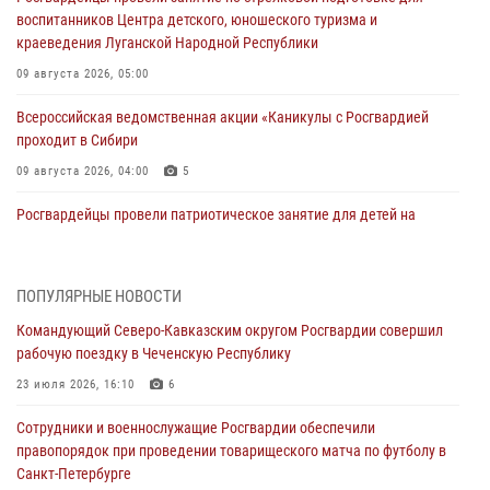
воспитанников Центра детского, юношеского туризма и
краеведения Луганской Народной Республики
09 августа 2026, 05:00
Всероссийская ведомственная акции «Каникулы с Росгвардией
проходит в Сибири
09 августа 2026, 04:00
5
Росгвардейцы провели патриотическое занятие для детей на
Поклонной горе в Москве (видео)
08 августа 2026, 14:10
3
1
ПОПУЛЯРНЫЕ НОВОСТИ
В ЛНР росгвардейцы провели тренировку по единоборствам для
Командующий Северо-Кавказским округом Росгвардии совершил
юных воспитанников спортивной школы
рабочую поездку в Чеченскую Республику
08 августа 2026, 13:00
1
23 июля 2026, 16:10
6
Сотрудники Росгвардии присоединились к утренней разминке у
Сотрудники и военнослужащие Росгвардии обеспечили
стен музея истории космонавтики в Калуге
правопорядок при проведении товарищеского матча по футболу в
08 августа 2026, 09:29
2
Санкт-Петербурге