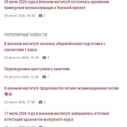
29 июля 2026 года в военном институте состоялась церемония
приведения военнослужащих к Военной присяге
29 июля 2026, 06:45
2
29 июля 2026 года курсанты военного института успешно сдали
экзамен по вождению
ПОПУЛЯРНЫЕ НОВОСТИ
29 июля 2026, 06:41
6
В военном институте началась общевойсковая подготовка с
курсантами 1 курса
28 июля 2026 года в военном институте организована беседа и
праздничный молебен
03 августа 2026, 18:28
4
28 июля 2026, 13:39
7
Первокурсники приступили к занятиям
В военном институте завершается летняя экзаменационная сессия
04 августа 2026, 12:30
1
28 июля 2026, 10:41
1
В военном институте продолжается летняя экзаменационная сессия
📚📝
27 июля 2026 года в военном институте поощрены курсанты
22 июля 2026, 17:58
2
27 июля 2026, 10:45
4
17 июля 2026 года в военном институте завершилась итоговая
аттестация адъюнктов выпускного курса