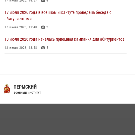
17 июля 2026, 14:57
4
17 июля 2026 года в военном институте проведена беседа с
абитуриентами
17 июля 2026, 11:48
2
13 июля 2026 года началась приемная кампания для абитуриентов
13 июля 2026, 13:48
5
16 июля 2026 года между военным институтом и ООО «ЭЛРЕМ»
заключено соглашение о научно-техническом сотрудничестве
16 июля 2026, 12:29
3
29 июля 2026 года курсанты военного института успешно сдали
ПЕРМСКИЙ
экзамен по вождению
военный институт
29 июля 2026, 06:41
6
29 июля 2026 года в военном институте состоялась церемония
приведения военнослужащих к Военной присяге
29 июля 2026, 06:45
2