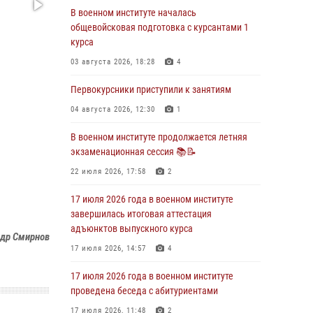
В военном институте началась
29 июля 2026 года в военном институте
общевойсковая подготовка с курсантами 1
состоялась церемония приведения
курса
военнослужащих к Военной присяге
03 августа 2026, 18:28
4
29 июля 2026, 06:45
2
Первокурсники приступили к занятиям
29 июля 2026 года курсанты военного
института успешно сдали экзамен по
04 августа 2026, 12:30
1
вождению
В военном институте продолжается летняя
29 июля 2026, 06:41
6
экзаменационная сессия 📚📝
28 июля 2026 года в военном институте
22 июля 2026, 17:58
2
организована беседа и праздничный
молебен
17 июля 2026 года в военном институте
завершилась итоговая аттестация
28 июля 2026, 13:39
7
адъюнктов выпускного курса
др Смирнов
В военном институте завершается летняя
17 июля 2026, 14:57
4
экзаменационная сессия
17 июля 2026 года в военном институте
28 июля 2026, 10:41
1
проведена беседа с абитуриентами
17 июля 2026, 11:48
2