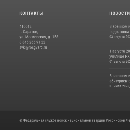
КОНТАКТЫ
НОВОСТ
410012
В военном 
г. Саратов,
подготовка 
ул. Московская, д. 158
03 августа 20
8 845 266 91 22
svki@rosgvard.ru
1 августа 2
училище РХБ
01 августа 20
В военном 
абитуриентс
31 июля 2026,
© Федеральная служба войск национальной гвардии Российской Фе