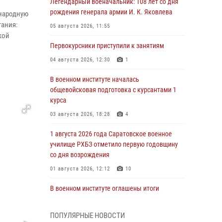
Легендарный военачальник: 108 лет со дня
рождения генерала армии И. К. Яковлева
ународную
тания:
05 августа 2026, 11:55
кой
Первокурсники приступили к занятиям
04 августа 2026, 12:30
1
В военном институте началась
общевойсковая подготовка с курсантами 1
курса
03 августа 2026, 18:28
4
1 августа 2026 года Саратовское военное
училище РХБЗ отметило первую годовщину
со дня возрождения
01 августа 2026, 12:12
10
В военном институте оглашены итоги
абитуриентских сборов 2026 года
31 июля 2026, 12:08
5
ПОПУЛЯРНЫЕ НОВОСТИ