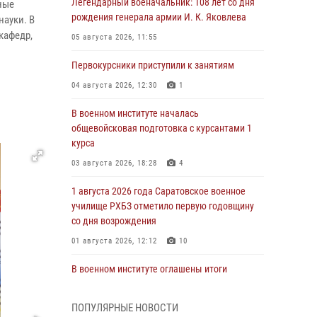
Легендарный военачальник: 108 лет со дня
ные
рождения генерала армии И. К. Яковлева
ауки. В
кафедр,
05 августа 2026, 11:55
Первокурсники приступили к занятиям
04 августа 2026, 12:30
1
В военном институте началась
общевойсковая подготовка с курсантами 1
курса
03 августа 2026, 18:28
4
1 августа 2026 года Саратовское военное
училище РХБЗ отметило первую годовщину
со дня возрождения
01 августа 2026, 12:12
10
В военном институте оглашены итоги
абитуриентских сборов 2026 года
31 июля 2026, 12:08
5
ПОПУЛЯРНЫЕ НОВОСТИ