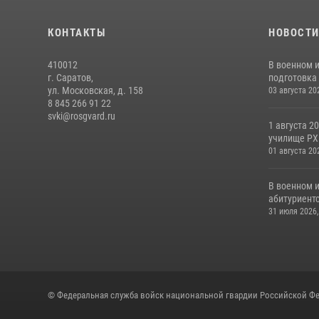
КОНТАКТЫ
НОВОСТ
410012
В военном 
г. Саратов,
подготовка 
ул. Московская, д. 158
03 августа 20
8 845 266 91 22
svki@rosgvard.ru
1 августа 2
училище РХБ
01 августа 20
В военном 
абитуриентс
31 июля 2026,
© Федеральная служба войск национальной гвардии Российской Фе