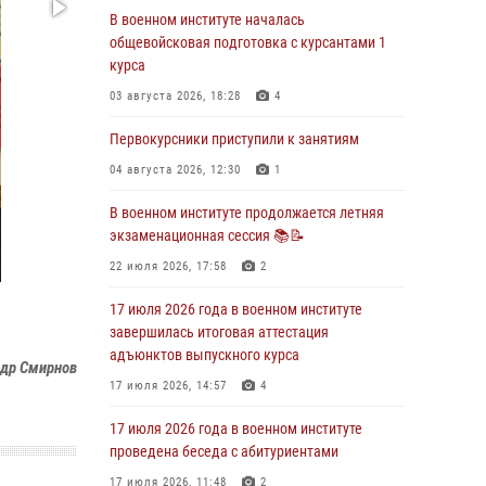
В военном институте началась
29 июля 2026 года в военном институте
общевойсковая подготовка с курсантами 1
состоялась церемония приведения
курса
военнослужащих к Военной присяге
03 августа 2026, 18:28
4
29 июля 2026, 06:45
2
Первокурсники приступили к занятиям
29 июля 2026 года курсанты военного
института успешно сдали экзамен по
04 августа 2026, 12:30
1
вождению
В военном институте продолжается летняя
29 июля 2026, 06:41
6
экзаменационная сессия 📚📝
28 июля 2026 года в военном институте
22 июля 2026, 17:58
2
организована беседа и праздничный
молебен
17 июля 2026 года в военном институте
завершилась итоговая аттестация
28 июля 2026, 13:39
7
адъюнктов выпускного курса
др Смирнов
В военном институте завершается летняя
17 июля 2026, 14:57
4
экзаменационная сессия
17 июля 2026 года в военном институте
28 июля 2026, 10:41
1
проведена беседа с абитуриентами
17 июля 2026, 11:48
2