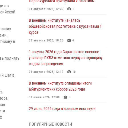
Первокурсники приступили к занятиям
дии в
04 августа 2026, 12:30
1
ссийской
В военном институте началась
общевойсковая подготовка с курсантами 1
 наших
курса
ами,
03 августа 2026, 18:28
4
тчизну в
1 августа 2026 года Саратовское военное
училище РХБЗ отметило первую годовщину
 выполнять
со дня возрождения
01 августа 2026, 12:12
10
ый шаг в
В военном институте оглашены итоги
абитуриентских сборов 2026 года
та
31 июля 2026, 12:08
5
тора
лав
29 июля 2026 года в военном институте
сти
состоялась церемония приведения
х
военнослужащих к Военной присяге
ПОПУЛЯРНЫЕ НОВОСТИ