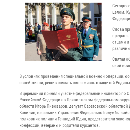
Сегодня 
целом. К
Федераци
Слова пр
предков,
отцами и
различны
Святая о
свой вои
В условиях проведения специальной военной операции, ос
своей жизни, решив связать свою жизнь с защитой Родины
В церемонии приняли участие федеральный инспектор по С
Российской Федерации в Приволжском федеральном округе 
области Игорь Пивоваров, депутат Саратовской областной
Калинин, начальник Управления Федеральной службы войс
полковник полиции Геннадий Юдин, представители законод
конфессий, ветераны и родители курсантов.