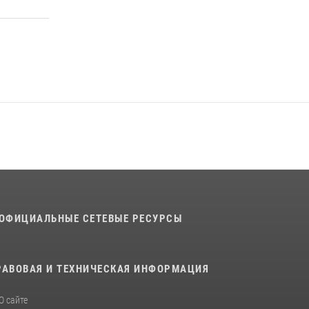
В военном институте оглашены итоги
абитуриентских сборов 2026 года
31 июля 2026, 12:08
5
ОФИЦИАЛЬНЫЕ СЕТЕВЫЕ РЕСУРСЫ
РАВОВАЯ И ТЕХНИЧЕСКАЯ ИНФОРМАЦИЯ
О сайте