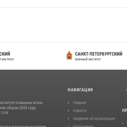
СКИЙ
САНКТ-ПЕТЕРБУРГСКИЙ
 институт
военный институт
И
НАВИГАЦИЯ
институте оглашены итоги
Главная
ких сборов 2026 года
П
Новости
 12:08
Сведения об организации
Абитуриенту
6 года в военном институте