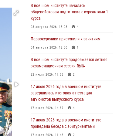
29 июля 2026, 06:45
2
В военном институте началась
общевойсковая подготовка с курсантами 1
29 июля 2026 года курсанты военного
курса
института успешно сдали экзамен по
вождению
03 августа 2026, 18:28
4
29 июля 2026, 06:41
6
Первокурсники приступили к занятиям
28 июля 2026 года в военном институте
04 августа 2026, 12:30
1
организована беседа и праздничный
молебен
В военном институте продолжается летняя
экзаменационная сессия 📚📝
28 июля 2026, 13:39
7
22 июля 2026, 17:58
2
В военном институте завершается летняя
экзаменационная сессия
17 июля 2026 года в военном институте
завершилась итоговая аттестация
28 июля 2026, 10:41
1
адъюнктов выпускного курса
27 июля 2026 года в военном институте
17 июля 2026, 14:57
4
поощрены курсанты
17 июля 2026 года в военном институте
27 июля 2026, 10:45
4
проведена беседа с абитуриентами
17 июля 2026, 11:48
2