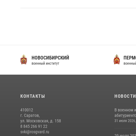
НОВОСИБИРСКИЙ
ПЕРМ
военный институт
военный
КОНТАКТЫ
НОВОСТ
410012
В военном 
г. Саратов,
абитуриентс
ул. Московская, д. 158
31 июля 2026,
8 845 266 91 22
svki@rosgvard.ru
29 июля 202