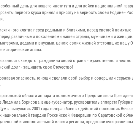
особенный день для нашего института и для войск национальной гвар
урсанты первого курса приняли присягу на верность своей Родине - Ро
и.
исяги - это клятва перед родными и близкими, перед светлой памятью
 перед различными поколениями нашей страны, мужчинами и женщин
 матерями, дедами и внуками, ценою своих жизней отстоявших нашу О
е исторические этапы.
бязанность каждого гражданина своей страны - мужественно и честно
нский долг - защищать свое Отечество!
ознавая опасность, юноши сделали свой выбор и совершили серьезн
.
аратовской области аппарата полномочного Представителя Президен
Людмила Борисова, вице-губернатор, руководитель аппарата Губерна
 Думы выпускник 2001 года ветеран боевых действий полковник Вячес
к национальной гвардии Российской Федерации по Саратовской обла
ательной и исполнительной власти региона, представители различны