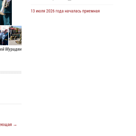
13 июля 2026 года началась приемная
кампания для абитуриентов
13 июля 2026, 13:48
5
16 июля 2026 года между военным
институтом и ООО «ЭЛРЕМ» заключено
гей Мурадян
соглашение о научно-техническом
сотрудничестве
16 июля 2026, 12:29
3
29 июля 2026 года курсанты военного
института успешно сдали экзамен по
вождению
29 июля 2026, 06:41
6
29 июля 2026 года в военном институте
состоялась церемония приведения
военнослужащих к Военной присяге
ующая →
29 июля 2026, 06:45
2