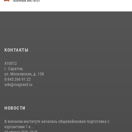
приведения военнослужащих к Военной присяге
военный институт
29 июля 2026, 06:45
2
29 июля 2026 года курсанты военного института успешно сдали
экзамен по вождению
29 июля 2026, 06:41
6
В военном институте оглашены итоги абитуриентских сборов 2026
КОНТАКТЫ
года
31 июля 2026, 12:08
5
410012
г. Саратов,
ул. Московская, д. 158
8 845 266 91 22
svki@rosgvard.ru
НОВОСТИ
В военном институте началась общевойсковая подготовка с
курсантами 1 к...