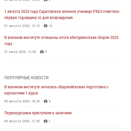
1 августа 2026 года Саратовское военное училище РХБЗ отметило
первую годовщину со дня возрождения
01 августа 2026, 12:12
10
В военном институте оглашены итоги абитуриентских сборов 2026
года
31 июля 2026, 12:08
5
29 июля 2026 года в военном институте состоялась церемония
приведения военнослужащих к Военной присяге
ПОПУЛЯРНЫЕ НОВОСТИ
29 июля 2026, 06:45
2
В военном институте началась общевойсковая подготовка с
29 июля 2026 года курсанты военного института успешно сдали
курсантами 1 курса
экзамен по вождению
03 августа 2026, 18:28
4
29 июля 2026, 06:41
6
Первокурсники приступили к занятиям
28 июля 2026 года в военном институте организована беседа и
праздничный молебен
04 августа 2026, 12:30
1
28 июля 2026, 13:39
7