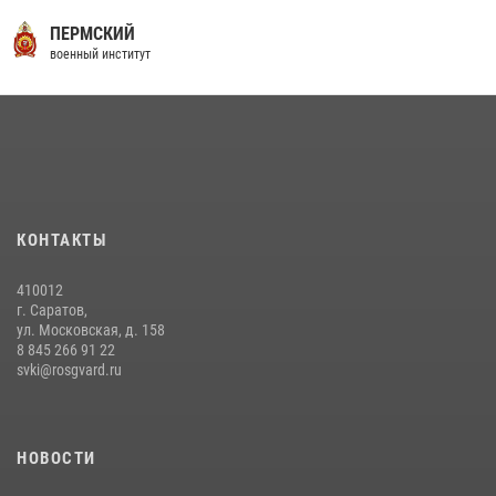
29 июля 2026 года в военном институте состоялась церемония
ПЕРМСКИЙ
приведения военнослужащих к Военной присяге
военный институт
29 июля 2026, 06:45
2
29 июля 2026 года курсанты военного института успешно сдали
экзамен по вождению
29 июля 2026, 06:41
6
В военном институте завершается летняя экзаменационная сессия
КОНТАКТЫ
28 июля 2026, 10:41
1
410012
г. Саратов,
ул. Московская, д. 158
8 845 266 91 22
svki@rosgvard.ru
НОВОСТИ