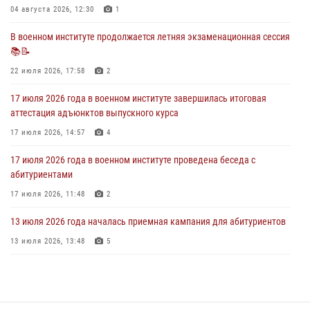
В военном институте завершается летняя экзаменационная сессия
04 августа 2026, 12:30
1
28 июля 2026, 10:41
1
В военном институте продолжается летняя экзаменационная сессия
📚📝
27 июля 2026 года в военном институте поощрены курсанты
22 июля 2026, 17:58
2
27 июля 2026, 10:45
4
17 июля 2026 года в военном институте завершилась итоговая
аттестация адъюнктов выпускного курса
17 июля 2026, 14:57
4
17 июля 2026 года в военном институте проведена беседа с
абитуриентами
17 июля 2026, 11:48
2
13 июля 2026 года началась приемная кампания для абитуриентов
13 июля 2026, 13:48
5
16 июля 2026 года между военным институтом и ООО «ЭЛРЕМ»
заключено соглашение о научно-техническом сотрудничестве
16 июля 2026, 12:29
3