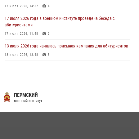
17 июля 2026, 14:57
4
17 июля 2026 года в военном институте проведена беседа с
абитуриентами
17 июля 2026, 11:48
2
13 июля 2026 года началась приемная кампания для абитуриентов
13 июля 2026, 13:48
5
16 июля 2026 года между военным институтом и ООО «ЭЛРЕМ»
заключено соглашение о научно-техническом сотрудничестве
16 июля 2026, 12:29
3
29 июля 2026 года в военном институте состоялась церемония
ПЕРМСКИЙ
приведения военнослужащих к Военной присяге
военный институт
29 июля 2026, 06:45
2
29 июля 2026 года курсанты военного института успешно сдали
экзамен по вождению
29 июля 2026, 06:41
6