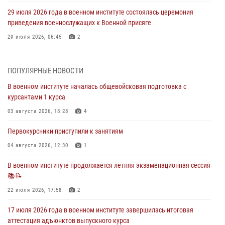
29 июля 2026 года в военном институте состоялась церемония
приведения военнослужащих к Военной присяге
29 июля 2026, 06:45
2
29 июля 2026 года курсанты военного института успешно сдали
экзамен по вождению
ПОПУЛЯРНЫЕ НОВОСТИ
29 июля 2026, 06:41
6
В военном институте началась общевойсковая подготовка с
курсантами 1 курса
28 июля 2026 года в военном институте организована беседа и
праздничный молебен
03 августа 2026, 18:28
4
28 июля 2026, 13:39
7
Первокурсники приступили к занятиям
В военном институте завершается летняя экзаменационная сессия
04 августа 2026, 12:30
1
28 июля 2026, 10:41
1
В военном институте продолжается летняя экзаменационная сессия
📚📝
27 июля 2026 года в военном институте поощрены курсанты
22 июля 2026, 17:58
2
27 июля 2026, 10:45
4
17 июля 2026 года в военном институте завершилась итоговая
аттестация адъюнктов выпускного курса