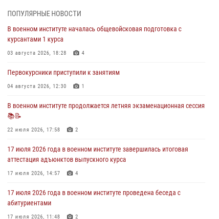
ПОПУЛЯРНЫЕ НОВОСТИ
29 июля 2026, 06:45
2
В военном институте началась общевойсковая подготовка с
29 июля 2026 года курсанты военного института успешно сдали
курсантами 1 курса
экзамен по вождению
03 августа 2026, 18:28
4
29 июля 2026, 06:41
6
Первокурсники приступили к занятиям
28 июля 2026 года в военном институте организована беседа и
праздничный молебен
04 августа 2026, 12:30
1
28 июля 2026, 13:39
7
В военном институте продолжается летняя экзаменационная сессия
📚📝
В военном институте завершается летняя экзаменационная сессия
22 июля 2026, 17:58
2
28 июля 2026, 10:41
1
17 июля 2026 года в военном институте завершилась итоговая
аттестация адъюнктов выпускного курса
17 июля 2026, 14:57
4
17 июля 2026 года в военном институте проведена беседа с
абитуриентами
17 июля 2026, 11:48
2