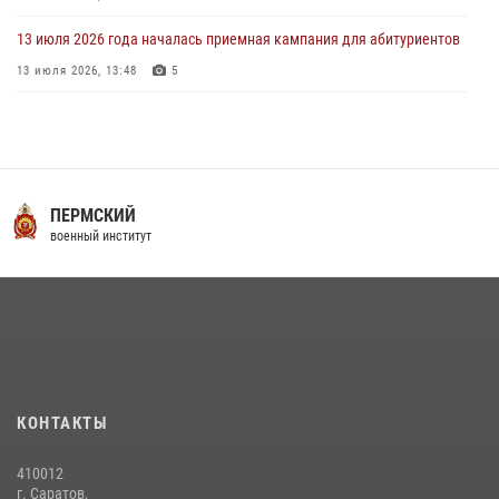
13 июля 2026 года началась приемная кампания для абитуриентов
13 июля 2026, 13:48
5
16 июля 2026 года между военным институтом и ООО «ЭЛРЕМ»
заключено соглашение о научно-техническом сотрудничестве
16 июля 2026, 12:29
3
29 июля 2026 года в военном институте состоялась церемония
ПЕРМСКИЙ
приведения военнослужащих к Военной присяге
военный институт
29 июля 2026, 06:45
2
29 июля 2026 года курсанты военного института успешно сдали
экзамен по вождению
29 июля 2026, 06:41
6
В военном институте оглашены итоги абитуриентских сборов 2026
КОНТАКТЫ
года
31 июля 2026, 12:08
5
410012
г. Саратов,