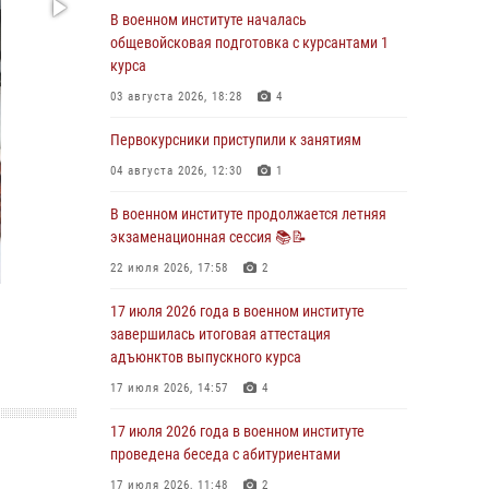
29 июля 2026, 06:45
2
В военном институте началась
общевойсковая подготовка с курсантами 1
29 июля 2026 года курсанты военного
курса
института успешно сдали экзамен по
вождению
03 августа 2026, 18:28
4
29 июля 2026, 06:41
6
Первокурсники приступили к занятиям
28 июля 2026 года в военном институте
04 августа 2026, 12:30
1
организована беседа и праздничный
молебен
В военном институте продолжается летняя
экзаменационная сессия 📚📝
28 июля 2026, 13:39
7
22 июля 2026, 17:58
2
В военном институте завершается летняя
экзаменационная сессия
17 июля 2026 года в военном институте
завершилась итоговая аттестация
28 июля 2026, 10:41
1
адъюнктов выпускного курса
27 июля 2026 года в военном институте
17 июля 2026, 14:57
4
поощрены курсанты
17 июля 2026 года в военном институте
27 июля 2026, 10:45
4
проведена беседа с абитуриентами
17 июля 2026, 11:48
2