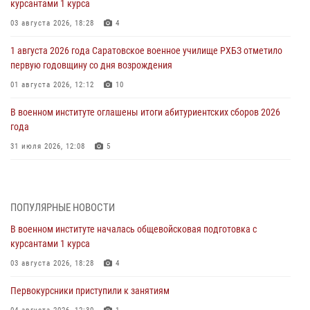
курсантами 1 курса
03 августа 2026, 18:28
4
1 августа 2026 года Саратовское военное училище РХБЗ отметило
первую годовщину со дня возрождения
01 августа 2026, 12:12
10
В военном институте оглашены итоги абитуриентских сборов 2026
года
31 июля 2026, 12:08
5
29 июля 2026 года в военном институте состоялась церемония
приведения военнослужащих к Военной присяге
ПОПУЛЯРНЫЕ НОВОСТИ
29 июля 2026, 06:45
2
В военном институте началась общевойсковая подготовка с
29 июля 2026 года курсанты военного института успешно сдали
курсантами 1 курса
экзамен по вождению
03 августа 2026, 18:28
4
29 июля 2026, 06:41
6
Первокурсники приступили к занятиям
28 июля 2026 года в военном институте организована беседа и