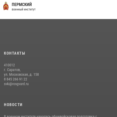
29 июля 2026 года в военном институте состоялась церемония
ПЕРМСКИЙ
приведения военнослужащих к Военной присяге
военный институт
29 июля 2026, 06:45
2
29 июля 2026 года курсанты военного института успешно сдали
экзамен по вождению
29 июля 2026, 06:41
6
В военном институте оглашены итоги абитуриентских сборов 2026
КОНТАКТЫ
года
31 июля 2026, 12:08
5
410012
г. Саратов,
ул. Московская, д. 158
8 845 266 91 22
svki@rosgvard.ru
НОВОСТИ
В военном институте началась общевойсковая подготовка с