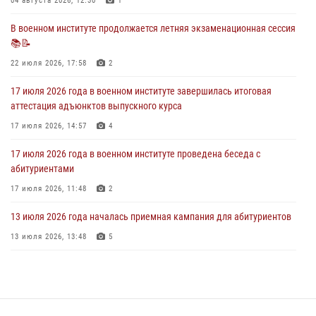
праздничный молебен
04 августа 2026, 12:30
1
28 июля 2026, 13:39
7
В военном институте продолжается летняя экзаменационная сессия
📚📝
В военном институте завершается летняя экзаменационная сессия
22 июля 2026, 17:58
2
28 июля 2026, 10:41
1
17 июля 2026 года в военном институте завершилась итоговая
аттестация адъюнктов выпускного курса
17 июля 2026, 14:57
4
17 июля 2026 года в военном институте проведена беседа с
абитуриентами
17 июля 2026, 11:48
2
13 июля 2026 года началась приемная кампания для абитуриентов
13 июля 2026, 13:48
5
16 июля 2026 года между военным институтом и ООО «ЭЛРЕМ»
заключено соглашение о научно-техническом сотрудничестве
16 июля 2026, 12:29
3