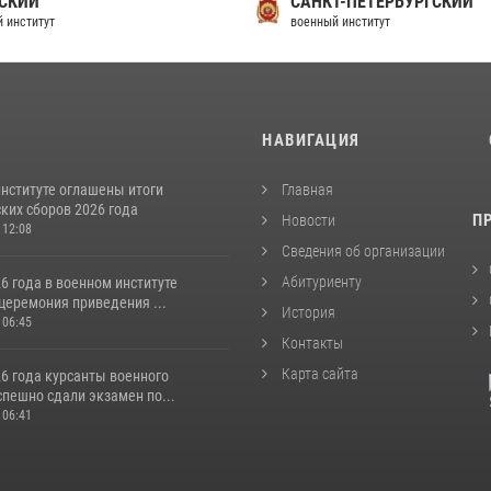
СКИЙ
САНКТ-ПЕТЕРБУРГСКИЙ
 институт
военный институт
И
НАВИГАЦИЯ
институте оглашены итоги
Главная
ких сборов 2026 года
П
Новости
 12:08
Сведения об организации
Абитуриенту
6 года в военном институте
церемония приведения ...
История
 06:45
Контакты
Карта сайта
6 года курсанты военного
спешно сдали экзамен по...
 06:41