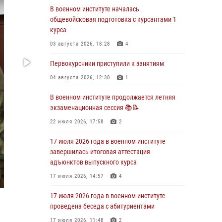
29 июля 2026, 06:45
2
В военном институте началась
общевойсковая подготовка с курсантами 1
29 июля 2026 года курсанты военного
курса
института успешно сдали экзамен по
вождению
03 августа 2026, 18:28
4
29 июля 2026, 06:41
6
Первокурсники приступили к занятиям
28 июля 2026 года в военном институте
04 августа 2026, 12:30
1
организована беседа и праздничный
молебен
В военном институте продолжается летняя
экзаменационная сессия 📚📝
28 июля 2026, 13:39
7
22 июля 2026, 17:58
2
В военном институте завершается летняя
экзаменационная сессия
17 июля 2026 года в военном институте
завершилась итоговая аттестация
28 июля 2026, 10:41
1
адъюнктов выпускного курса
27 июля 2026 года в военном институте
17 июля 2026, 14:57
4
поощрены курсанты
17 июля 2026 года в военном институте
27 июля 2026, 10:45
4
проведена беседа с абитуриентами
17 июля 2026, 11:48
2