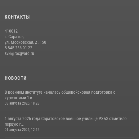
29 июля 2026, 06:41
6
В военном институте оглашены итоги абитуриентских сборов 2026
КОНТАКТЫ
года
31 июля 2026, 12:08
5
410012
г. Саратов,
ул. Московская, д. 158
8 845 266 91 22
svki@rosgvard.ru
НОВОСТИ
В военном институте началась общевойсковая подготовка с
курсантами 1 к...
03 августа 2026, 18:28
1 августа 2026 года Саратовское военное училище РХБЗ отметило
первую г...
01 августа 2026, 12:12