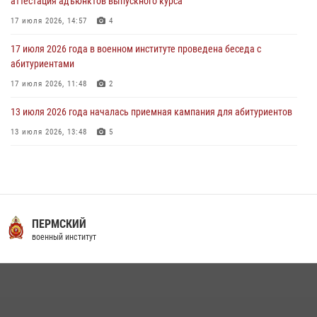
аттестация адъюнктов выпускного курса
17 июля 2026, 14:57
4
17 июля 2026 года в военном институте проведена беседа с
абитуриентами
17 июля 2026, 11:48
2
13 июля 2026 года началась приемная кампания для абитуриентов
13 июля 2026, 13:48
5
29 июля 2026 года в военном институте состоялась церемония
приведения военнослужащих к Военной присяге
29 июля 2026, 06:45
2
16 июля 2026 года между военным институтом и ООО «ЭЛРЕМ»
ПЕРМСКИЙ
заключено соглашение о научно-техническом сотрудничестве
военный институт
16 июля 2026, 12:29
3
29 июля 2026 года курсанты военного института успешно сдали
экзамен по вождению