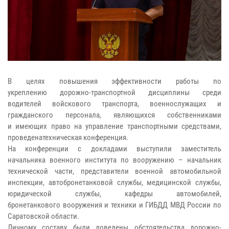
В целях повышения эффективности работы по
укреплению
дорожно-транспортной дисциплины среди
водителей войскового транспорта,
военнослужащих и
гражданского персонала, являющихся собственниками
и
имеющих право на управление транспортными средствами,
проведена
техническая конференция.
На конференции с докладами выступили заместитель
начальника военного
института по вооружению – начальник
технической части, представители
военной автомобильной
инспекции, автобронетанковой службы, медицинской службы,
юридической службы, кафедры автомобилей,
бронетанкового
вооружения и техники и ГИБДД МВД России по
Саратовской области.
Личному составу были доведены обстоятельства дорожно-