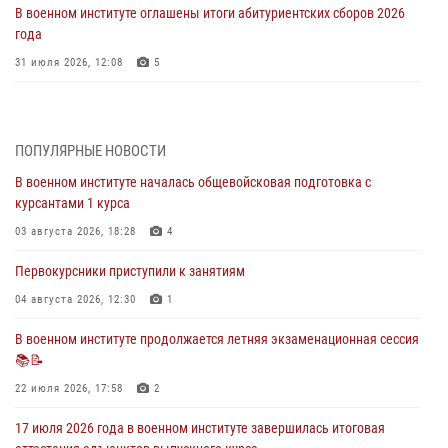
В военном институте оглашены итоги абитуриентских сборов 2026
года
31 июля 2026, 12:08
5
29 июля 2026 года в военном институте состоялась церемония
приведения военнослужащих к Военной присяге
ПОПУЛЯРНЫЕ НОВОСТИ
29 июля 2026, 06:45
2
В военном институте началась общевойсковая подготовка с
29 июля 2026 года курсанты военного института успешно сдали
курсантами 1 курса
экзамен по вождению
03 августа 2026, 18:28
4
29 июля 2026, 06:41
6
Первокурсники приступили к занятиям
28 июля 2026 года в военном институте организована беседа и
праздничный молебен
04 августа 2026, 12:30
1
28 июля 2026, 13:39
7
В военном институте продолжается летняя экзаменационная сессия
📚📝
В военном институте завершается летняя экзаменационная сессия
22 июля 2026, 17:58
2
28 июля 2026, 10:41
1
17 июля 2026 года в военном институте завершилась итоговая