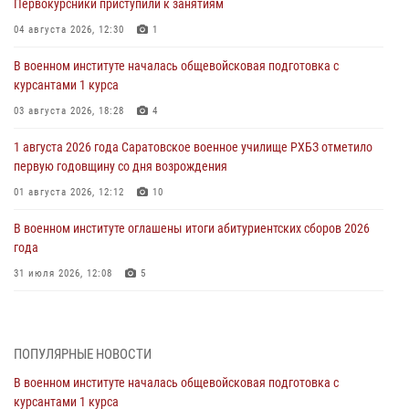
Первокурсники приступили к занятиям
04 августа 2026, 12:30
1
В военном институте началась общевойсковая подготовка с
курсантами 1 курса
03 августа 2026, 18:28
4
1 августа 2026 года Саратовское военное училище РХБЗ отметило
первую годовщину со дня возрождения
01 августа 2026, 12:12
10
В военном институте оглашены итоги абитуриентских сборов 2026
года
31 июля 2026, 12:08
5
29 июля 2026 года в военном институте состоялась церемония
приведения военнослужащих к Военной присяге
ПОПУЛЯРНЫЕ НОВОСТИ
29 июля 2026, 06:45
2
В военном институте началась общевойсковая подготовка с
29 июля 2026 года курсанты военного института успешно сдали
курсантами 1 курса