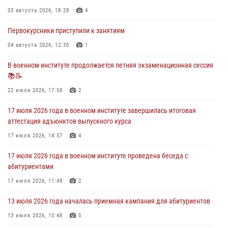
экзамен по вождению
03 августа 2026, 18:28
4
29 июля 2026, 06:41
6
Первокурсники приступили к занятиям
28 июля 2026 года в военном институте организована беседа и
праздничный молебен
04 августа 2026, 12:30
1
28 июля 2026, 13:39
7
В военном институте продолжается летняя экзаменационная сессия
📚📝
В военном институте завершается летняя экзаменационная сессия
22 июля 2026, 17:58
2
28 июля 2026, 10:41
1
17 июля 2026 года в военном институте завершилась итоговая
аттестация адъюнктов выпускного курса
17 июля 2026, 14:57
4
17 июля 2026 года в военном институте проведена беседа с
абитуриентами
17 июля 2026, 11:48
2
13 июля 2026 года началась приемная кампания для абитуриентов
13 июля 2026, 13:48
5