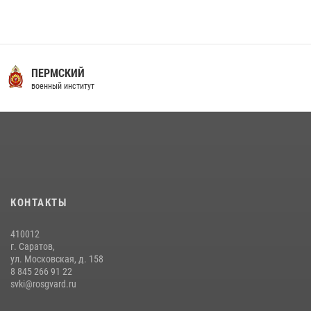
16 июля 2026 года между военным институтом и ООО «ЭЛРЕМ»
заключено соглашение о научно-техническом сотрудничестве
16 июля 2026, 12:29
3
29 июля 2026 года в военном институте состоялась церемония
ПЕРМСКИЙ
приведения военнослужащих к Военной присяге
военный институт
29 июля 2026, 06:45
2
29 июля 2026 года курсанты военного института успешно сдали
экзамен по вождению
29 июля 2026, 06:41
6
В военном институте оглашены итоги абитуриентских сборов 2026
КОНТАКТЫ
года
31 июля 2026, 12:08
5
410012
г. Саратов,
ул. Московская, д. 158
8 845 266 91 22
svki@rosgvard.ru