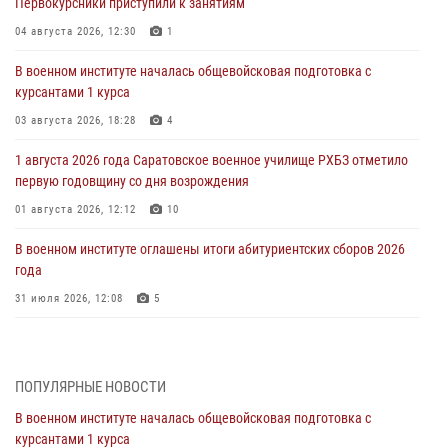
Первокурсники приступили к занятиям
04 августа 2026, 12:30
1
В военном институте началась общевойсковая подготовка с
курсантами 1 курса
03 августа 2026, 18:28
4
1 августа 2026 года Саратовское военное училище РХБЗ отметило
первую годовщину со дня возрождения
01 августа 2026, 12:12
10
В военном институте оглашены итоги абитуриентских сборов 2026
года
31 июля 2026, 12:08
5
29 июля 2026 года в военном институте состоялась церемония
приведения военнослужащих к Военной присяге
ПОПУЛЯРНЫЕ НОВОСТИ
29 июля 2026, 06:45
2
В военном институте началась общевойсковая подготовка с
29 июля 2026 года курсанты военного института успешно сдали
курсантами 1 курса
экзамен по вождению