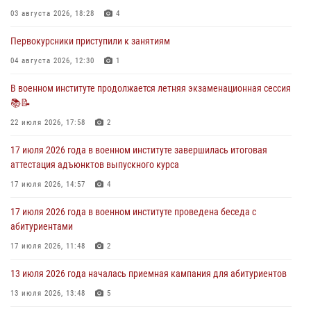
03 августа 2026, 18:28
4
29 июля 2026, 06:41
6
Первокурсники приступили к занятиям
28 июля 2026 года в военном институте организована беседа и
праздничный молебен
04 августа 2026, 12:30
1
28 июля 2026, 13:39
7
В военном институте продолжается летняя экзаменационная сессия
📚📝
В военном институте завершается летняя экзаменационная сессия
22 июля 2026, 17:58
2
28 июля 2026, 10:41
1
17 июля 2026 года в военном институте завершилась итоговая
аттестация адъюнктов выпускного курса
17 июля 2026, 14:57
4
17 июля 2026 года в военном институте проведена беседа с
абитуриентами
17 июля 2026, 11:48
2
13 июля 2026 года началась приемная кампания для абитуриентов
13 июля 2026, 13:48
5