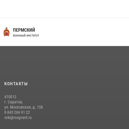
16 июля 2026 года между военным институтом и ООО «ЭЛРЕМ»
заключено соглашение о научно-техническом сотрудничестве
16 июля 2026, 12:29
3
29 июля 2026 года в военном институте состоялась церемония
ПЕРМСКИЙ
приведения военнослужащих к Военной присяге
военный институт
29 июля 2026, 06:45
2
29 июля 2026 года курсанты военного института успешно сдали
экзамен по вождению
29 июля 2026, 06:41
6
В военном институте оглашены итоги абитуриентских сборов 2026
КОНТАКТЫ
года
31 июля 2026, 12:08
5
410012
г. Саратов,
ул. Московская, д. 158
8 845 266 91 22
svki@rosgvard.ru